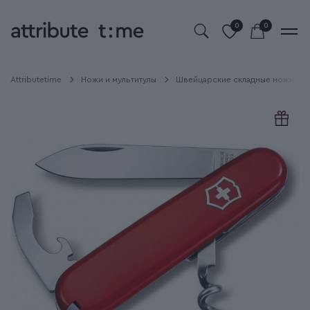
0
0
Attributetime
Ножи и мультитулы
Швейцарские складные ножи