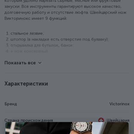
которым удобно нарезать сырные, мясные или фруктовые
закуски. Все инструменты гарантируют высокое качество,
долговечную работу и отсутствие люфта. Швейцарский нож
Викторинокс имеет 9 функций:
стальное лезвие;
штопор (в накладке есть отверстие под булавку);
открывалка для бутылок, банок;
+ нож консервный;
+ большая плоская отвертка;
Показать все
+ паз для зачистки проводов;
пинцет в передней накладке;
пластиковая зубочистка;
кольцо для крепления.
Характеристики
Особенности ножа Victorinox 0.3303.B1
Бренд
Victorinox
Вес - 35 г.
Компактный размер - 84 x 12 мм.
9 функций.
Страна происхождения
Швейцария
Инструменты изготовлены из нержавеющей стали.
Накладки из ударопрочного пластика с логотипом бренда.