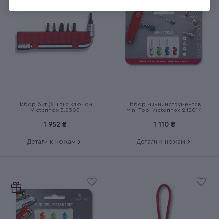
Размер
Средний
Длина складного ножа (мм)
84
Количество слоев
1
Группа
WAITER
Набор бит (6 шт) с ключом
Набор миниинструментов
Victorinox 3.0303
Mini Tool Victorinox 2.1201.4
Тип выпуска товара
Серийный
1 952 ₴
1 110 ₴
Страна сборки
Швейцария
Детали к ножам
Детали к ножам
Срок гарантии
Пожизненная