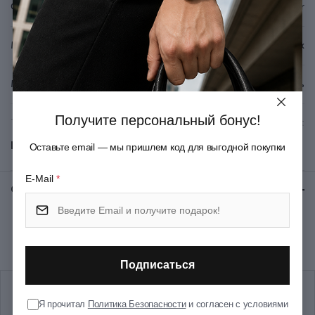
Серия
Пожизненная гарантия.
Waiter
Сделано в Швейцарии.
Блистерная упаковка.
Материал рукояти/накладок
Целлидор/ABS-пластик
Материал лезвия
Нержавеющая сталь
Получите персональный бонус!
Тип ножевого замка
Slip-joint
Показать все
Оставьте email — мы пришлем код для выгодной покупки
Большое лезвие; Открывалка
для бутылок; Консервный
E-Mail
*
Отзывы:
★ 0 (0)
нож; Штопор; Большая
Функции
плоская отвертка; Паз для
снятия изоляции; Пинцет;
Зубочистка; Кольцо/
Рекомендуем купить вместе
отверстие для подвеса
Подписаться
Цвет
Красный
Я прочитал
Политика Безопасности
и согласен с условиями