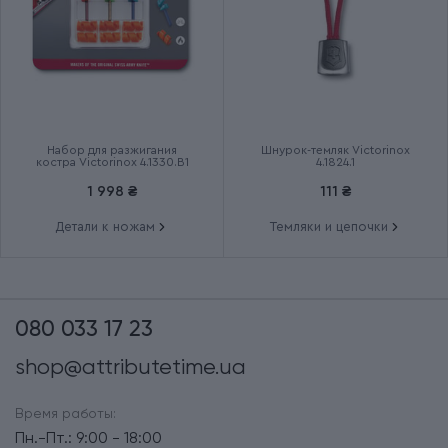
Набор для разжигания
Шнурок-темляк Victorinox
костра Victorinox 4.1330.B1
4.1824.1
1 998 ₴
111 ₴
Детали к ножам
Темляки и цепочки
080 033 17 23
shop@attributetime.ua
Время работы:
Пн.-Пт.: 9:00 - 18:00