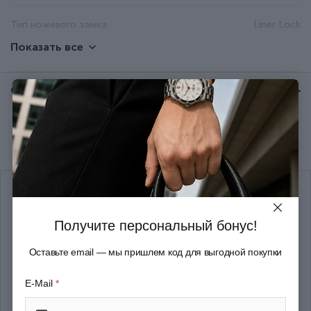
Тип ножевого замка
Liner Lock
Показать все
Большая плоская отвертка;
Большое лезвие; Зубочистка;
Отзывы:
★ 0 (0)
Кольцо/отверстие для
подвеса; Консервный нож;
Малая плоская отвертка;
Функции
Открывалка для бутылок; Паз
Рекомендуем купить вместе
для снятия изоляции;
Пинцет; Фиксатор
открытого лезвия; Дырокол-
шило; Штопор
Получите персональный бонус!
Цвет
Красный
Оставьте email — мы пришлем код для выгодной покупки
Размер
Большой
E-Mail
*
Ширина (см)
3.2