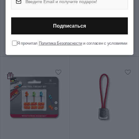
Длина складного ножа (мм)
111
Набор бит (6 шт) с ключом
Набор миниинструментов
Подписаться
Victorinox 3.0303
Mini Tool Victorinox 2.1201.4
Вес (кг)
0.108
1 952 ₴
1 110 ₴
Я прочитал
Политика Безопасности
и согласен с условиями
Количество слоев
Детали к ножам
Детали к ножам
2
Группа
PICKNICKER
Тип выпуска товара
Серийный
Срок гарантии
Пожизненная