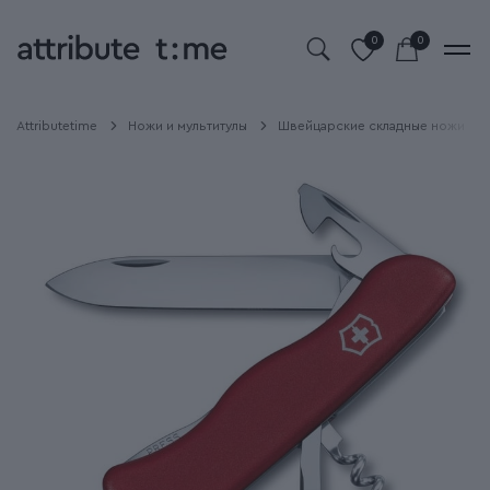
0
0
Attributetime
Ножи и мультитулы
Швейцарские складные ножи