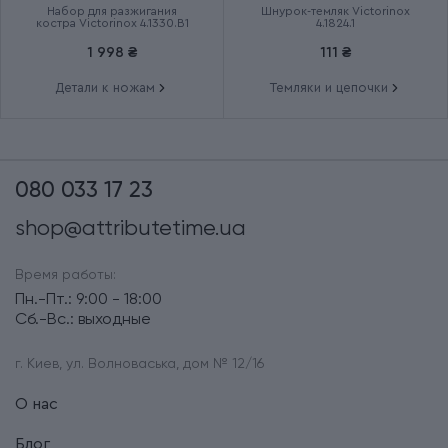
Набор для разжигания
Шнурок-темляк Victorinox
костра Victorinox 4.1330.B1
4.1824.1
1 998 ₴
111 ₴
Детали к ножам
Темляки и цепочки
080 033 17 23
shop@attributetime.ua
Время работы:
Пн.-Пт.: 9:00 - 18:00
Сб.-Вс.: выходные
г. Киев, ул. Волноваська, дом № 12/16
О нас
Блог