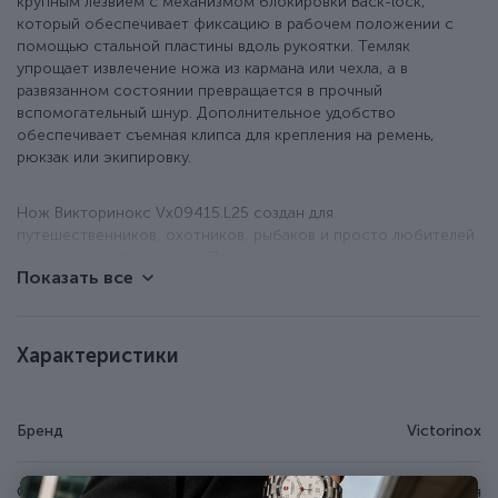
крупным лезвием с механизмом блокировки Back-lock,
который обеспечивает фиксацию в рабочем положении с
помощью стальной пластины вдоль рукоятки. Темляк
упрощает извлечение ножа из кармана или чехла, а в
развязанном состоянии превращается в прочный
вспомогательный шнур. Дополнительное удобство
обеспечивает съемная клипса для крепления на ремень,
рюкзак или экипировку.
Нож Викторинокс Vx09415.L25 создан для
путешественников, охотников, рыбаков и просто любителей
надежных инструментов. Прочные алюминиевые накладки
Показать все
Alox обеспечивают исключительную долговечность, делая
модель практически «вечной». В своем арсенале имеет 5
функций:
Характеристики
большое лезвие с фиксатором Back-Lock;
шпенек для большого пальца, съемный;
съемный зажим;
Бренд
Victorinox
темляк из паракорда;
кольцо для крепления.
Страна происхождения
Швейцария