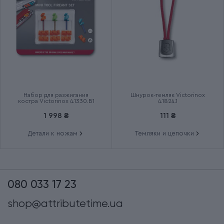
Набор для разжигания
Шнурок-темляк Victorinox
костра Victorinox 4.1330.B1
4.1824.1
1 998 ₴
111 ₴
Детали к ножам
Темляки и цепочки
080 033 17 23
shop@attributetime.ua