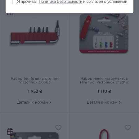
Я прочитал
Политика Безопасности
и согласен с условиями
Длина складного ножа (мм)
136
Вес (кг)
0.186
Количество слоев
1
Дополнительные
Одноручное открытие
характеристики
лезвия
Набор бит (6 шт) с ключом
Набор миниинструментов
Группа
EVOKE
Victorinox 3.0303
Mini Tool Victorinox 2.1201.4
1 952 ₴
1 110 ₴
Тип выпуска товара
Лимитированный
Детали к ножам
Детали к ножам
Срок гарантии
Пожизненная