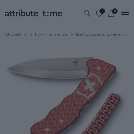
0
0
Attributetime
Ножи и мультитулы
Швейцарские складные ножи