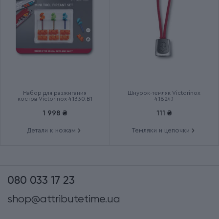
Группа
HIKER
Тип выпуска товара
Спецвыпуск
Страна сборки
Швейцария
Срок гарантии
Пожизненная
Набор для разжигания
Шнурок-темляк Victorinox
костра Victorinox 4.1330.B1
4.1824.1
1 998 ₴
111 ₴
Детали к ножам
Темляки и цепочки
080 033 17 23
shop@attributetime.ua