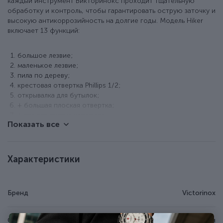
каждый инструмент Викторинокс проходит тщательную
обработку и контроль, чтобы гарантировать острую заточку и
высокую антикоррозийность на долгие годы. Модель Hiker
включает 13 функций:
большое лезвие;
маленькое лезвие;
пила по дереву;
крестовая отвертка Phillips 1/2;
открывалка для бутылок;
+ большая плоская отвертка;
+ паз для снятия изоляции;
Показать все
открывалка для консервов;
+ плоская отвертка 3 мм;
шило (дырокол);
пинцет в передней накладке;
Характеристики
пластиковая зубочистка;
кольцо для ключей или темляка.
Особенности ножа Victorinox
Бренд
Victorinox
Вес - 77 г.
Страна происхождения
Швейцария