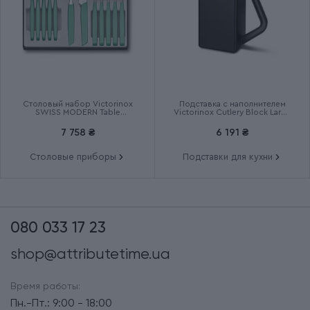
Столовый набор Victorinox
Подставка с наполнителем
SWISS MODERN Table
Victorinox Cutlery Block Large
6.9096.12W41.12
7.7033.03
7 758 ₴
6 191 ₴
Столовые приборы
Подставки для кухни
080 033 17 23
shop@attributetime.ua
Время работы:
Пн.-Пт.: 9:00 - 18:00