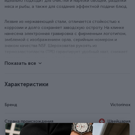
идеально подходит для очистки и нарезки овощей, разделки
мяса и рыбы, а также для создания эффектной подачи блюд.
Лезвие из нержавеющей стали, отличается стойкостью к
коррозии и долго сохраняет заводскую остроту. На клинке
нанесена электронная гравировка с фирменным логотипом,
эмблемой с изображением орла, серийным номером и
знаком качества NSF. Шероховатая рукоять из
термоэластопласта (TPE) гарантирует удобный хват, снижает
усталость при длительной работе и предотвращает
Показать все
скольжение, даже при контакте с влагой или жиром.
Материал устойчив к истиранию, механическим
повреждениям и выдерживает температуру до 110°C, что
позволяет стерилизовать нож. Производитель предоставляет
Характеристики
пожизненную гарантию на производственные дефекты,
подтверждая премиальное качество своего инструмента.
Бренд
Victorinox
Нож для нарезки и разделки.
Лезвие из нержавеющей стали (высокоуглеродистой).
Гладкая (Plain) режущая кромка.
Страна происхождения
Швейцария
Черная рукоять из термоэластопласта.
Соответствует стандартам NSF.