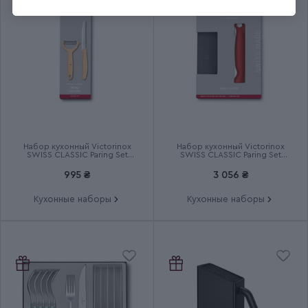
Группа
Fibrox Carving
Тип выпуска товара
Серийный
Страна сборки
Швейцария
Срок гарантии
Пожизненная
Набор кухонный Victorinox
Набор кухонный Victorinox
SWISS CLASSIC Paring Set
SWISS CLASSIC Paring Set
6.7116.23L92
6.7191.F1
995 ₴
3 056 ₴
Кухонные наборы
Кухонные наборы