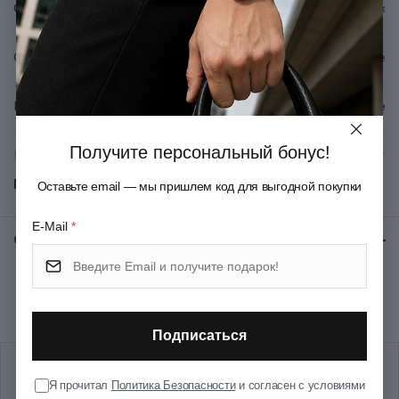
Серия
Fibrox
Можно мыть в посудомоечной машине и стерилизовать.
Фирменная гравировка нанесенная электронным методом.
Длина лезвия - 28 см.
Специализация
Разделочные
Вид лезвия
Гладкое
Получите персональный бонус!
Материал рукояти/накладок
Термоэластопласт
Показать все
Оставьте email — мы пришлем код для выгодной покупки
Материал лезвия
Нержавеющая сталь
E-Mail
*
Отзывы:
★ 0 (0)
Цвет
Черный
Рекомендуем купить вместе
Длина (см)
41.3
Подписаться
Длина лезвия (см)
28
Я прочитал
Политика Безопасности
и согласен с условиями