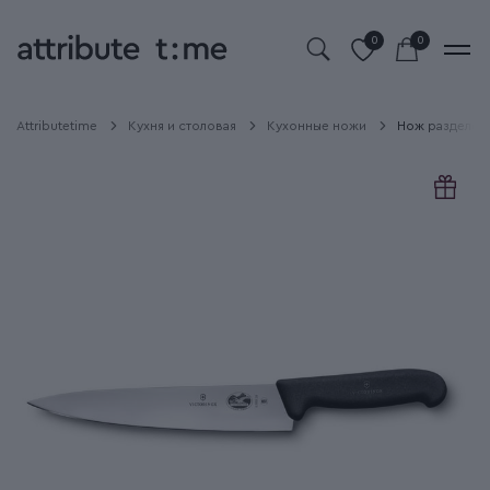
0
0
Attributetime
Кухня и столовая
Кухонные ножи
Нож разделочн