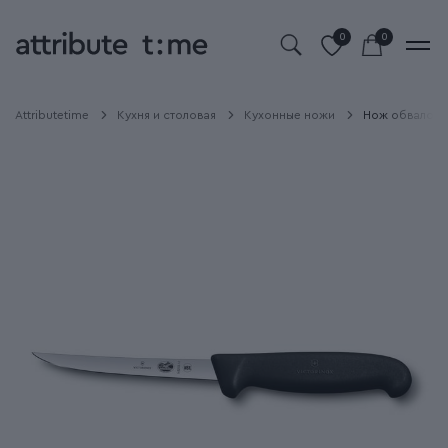
0
0
Attributetime
Кухня и столовая
Кухонные ножи
Нож обвалочны