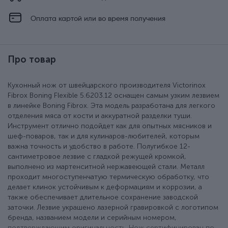
Оплата картой или во время получения
Про товар
Кухонный нож от швейцарского производителя Victorinox
Fibrox Boning Flexible 5.6203.12 оснащен самым узким лезвием
в линейке Boning Fibrox. Эта модель разработана для легкого
отделения мяса от кости и аккуратной разделки туши.
Инструмент отлично подойдет как для опытных мясников и
шеф-поваров, так и для кулинаров-любителей, которым
важна точность и удобство в работе. Полугибкое 12-
сантиметровое лезвие с гладкой режущей кромкой,
выполнено из мартенситной нержавеющей стали. Металл
проходит многоступенчатую термическую обработку, что
делает клинок устойчивым к деформациям и коррозии, а
также обеспечивает длительное сохранение заводской
заточки. Лезвие украшено лазерной гравировкой с логотипом
бренда, названием модели и серийным номером,
подтверждающим оригинальность. Нож сертифицирован по