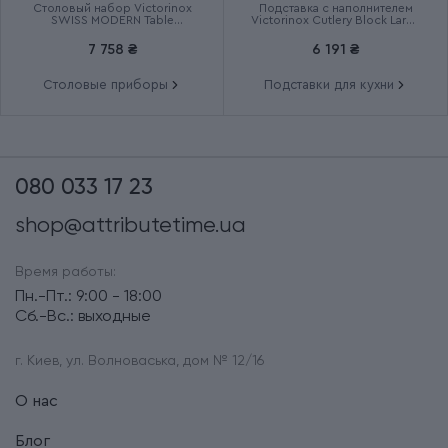
Столовый набор Victorinox
Подставка с наполнителем
SWISS MODERN Table
Victorinox Cutlery Block Large
6.9096.12W41.12
7.7033.03
7 758 ₴
6 191 ₴
Столовые приборы
Подставки для кухни
080 033 17 23
shop@attributetime.ua
Время работы:
Пн.-Пт.: 9:00 - 18:00
Сб.-Вс.: выходные
г. Киев, ул. Волноваська, дом № 12/16
О нас
Блог