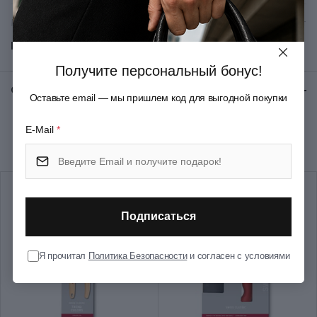
Материал рукояти/накладок
Термоэластопласт
Показать все
Материал лезвия
Нержавеющая сталь
Получите персональный бонус!
Отзывы:
★ 0 (0)
Оставьте email — мы пришлем код для выгодной покупки
Цвет
Черный
E-Mail
*
Рекомендуем купить вместе
Длина (см)
25.8
Длина лезвия (см)
12
Подписаться
Группа
Fibrox Boning
Я прочитал
Политика Безопасности
и согласен с условиями
Тип выпуска товара
Серийный
Страна сборки
Швейцария