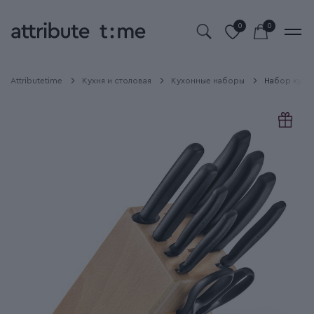
0
0
Attributetime
Кухня и столовая
Кухонные наборы
Набор кухон