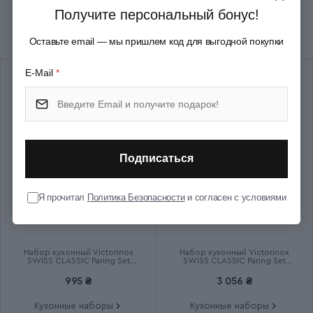
Получите персональный бонус!
Рекомендуем купить вместе
Страна сборки
Швейцария
Оставьте email — мы пришлем код для выгодной покупки
Срок гарантии
Пожизненная
E-Mail
*
Подписаться
Я прочитал
Политика Безопасности
и согласен с условиями
Набор кухонный Victorinox
Набор кухонный Victorinox
SWISS CLASSIC Paring Set
SWISS CLASSIC Paring Set
6.7116.23L92
6.7191.F1
995 ₴
3 056 ₴
Кухонные наборы
Кухонные наборы