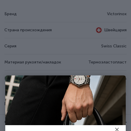
Бренд
Victorinox
Страна происхождения
Швейцария
Серия
Swiss Classic
Материал рукояти/накладок
Термоэластопласт
Материал лезвия
Нержавеющая сталь
Цвет
Коричневый
Показать все
Группа
SwissClassic Set
Отзывы:
★ 0 (0)
Тип выпуска товара
Серийный