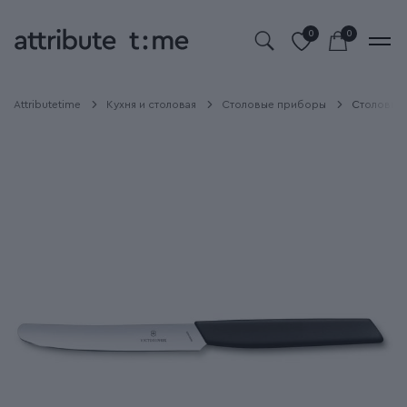
0
0
Attributetime
Кухня и столовая
Столовые приборы
Столовый 