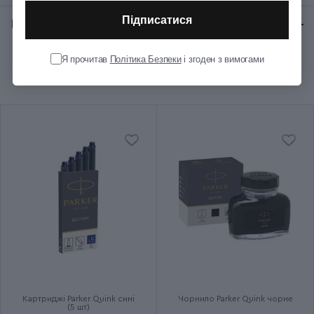
Підписатися
Відгуки:
★ 0 (0)
Колір корпуса
Металевий
Я прочитав
Політика Безпеки
і згоден з вимогами
Рекомендуємо купити разом
Колір ковпачка
Металевий
Колір оздоблення
Сріблястий
Колір пера
Сталевий
Розмір пера
M (середній)
Діаметр (см)
1.1
Картриджно-конвертерна
Додаткові характеристики
система
Картриджі Parker Quink сині
Чорнило Parker Quink чорне
(5 шт)