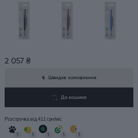
2 057 ₴
Швидке замовлення
До кошика
Розстрочка
від 411 грн/міс
5
5
5
5
5