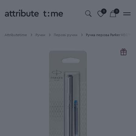
0
0
Attributetime
Ручки
Перові ручки
Ручка перова Parker VECTOR S