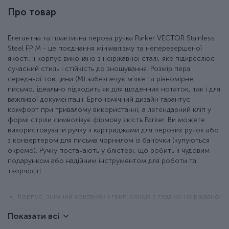
Про товар
Елегантна та практична перова ручка Parker VECTOR Stainless
Steel FP M - це поєднання мінімалізму та неперевершеної
якості. Її корпус виконано з неіржавної сталі, яке підкреслює
сучасний стиль і стійкість до зношування. Розмір пера
середньої товщини (M) забезпечує м'яке та рівномірне
письмо, ідеально підходить як для щоденних нотаток, так і для
важливої документації. Ергономічний дизайн гарантує
комфорт при тривалому використанні, а легендарний кліп у
формі стріли символізує фірмову якість Parker. Ви можете
використовувати ручку з картриджами для перових ручок або
з конвертером для письма чорнилом із баночки (купуються
окремо). Ручку постачають у блістері, що робить її чудовим
подарунком або надійним інструментом для роботи та
творчості.
Корпус, знімний ковпачок і грип-секція з гладкої неіржавної
сталі.
Показати всі
Сталеве перо.
Розмір пера – М.