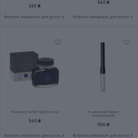
Група
VECTOR Stainless Steel
545 ₴
265 ₴
Витратні матеріали для ручок
Витратні матеріали для ручок
Тип випуску товару
Серійний
Термін гарантії
2 роки
Чорнило Parker Quink синє
Конвертер Parker
(поршневий)
545 ₴
500 ₴
Витратні матеріали для ручок
Витратні матеріали для ручок