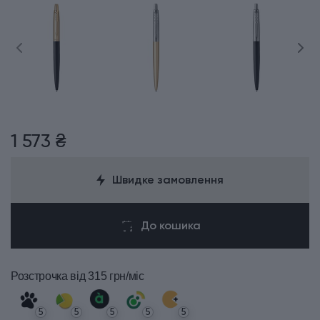
1 573 ₴
Швидке замовлення
До кошика
Розстрочка
від 315 грн/міс
5
5
5
5
5