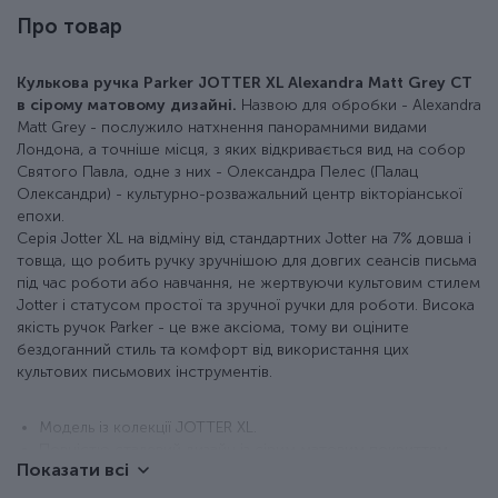
Про товар
Кулькова ручка Parker JOTTER XL Alexandra Matt Grey CT
в сірому матовому дизайні.
Назвою для обробки - Alexandra
Matt Grey - послужило натхнення панорамними видами
Лондона, а точніше місця, з яких відкривається вид на собор
Святого Павла, одне з них - Олександра Пелес (Палац
Олександри) - культурно-розважальний центр вікторіанської
епохи.
Серія Jotter XL на відміну від стандартних Jotter на 7% довша і
товща, що робить ручку зручнішою для довгих сеансів письма
під час роботи або навчання, не жертвуючи культовим стилем
Jotter і статусом простої та зручної ручки для роботи. Висока
якість ручок Parker - це вже аксіома, тому ви оціните
бездоганний стиль та комфорт від використання цих
культових письмових інструментів.
Модель із колекції JOTTER XL.
Повністю сталевий дизайн із сірим матовим покриттям
Показати всі
корпусу та полірованим ковпачком.
Деталізація кліпа-стріли Parker - хромування.