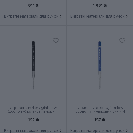
та гелеві стрижні
911 ₴
1 891 ₴
Витратні матеріали для ручок
Витратні матеріали для ручок
JOTTER XL Alexandra Matt
Група
Grey CT
Тип випуску товару
Серійний
Термін гарантії
2 роки
Стрижень Parker QuinkFlow
Стрижень Parker QuinkFlow
(Economy) кульковий чорний
(Economy) кульковий синій M
M
157 ₴
157 ₴
Витратні матеріали для ручок
Витратні матеріали для ручок