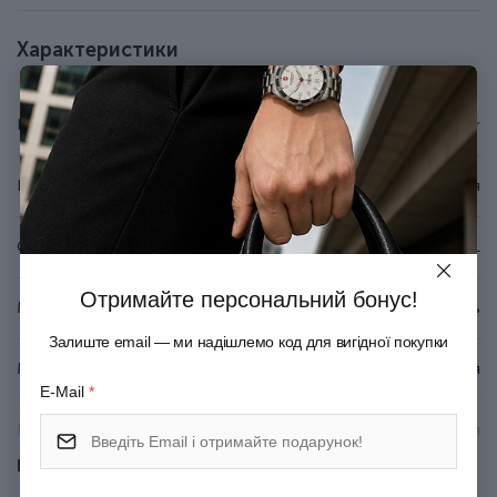
Класична активація стрижня натисканням кнопки.
У комплекті кульковий стрижень QuinkFlow з синім
Характеристики
чорнилом (запас чорнила розраховано на лінію приблизно
3,5 км).
Стрижень у ручці змінний, тому ручку ви
Бренд
Parker
використовуватимете багато років.
До ручки підходять кулькові та гелеві стрижні Parker.
Оригінальна подарункова коробка з сертифікатом.
Країна походження
Франція
Серія
JOTTER XL
Отримайте персональний бонус!
Матеріал корпуса
Неіржавна сталь
Залиште email — ми надішлемо код для вигідної покупки
Матеріал покриття
Матове покриття
E-Mail
*
Матеріал оздоблення
Хромування
Показати всі
Механізм
Натискний