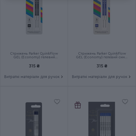
Колір чорнила
Синій
Ручка використовує кулькові
Додаткові характеристики
та гелеві стрижні
Група
JOTTER Originals
Стрижень Parker QuinkFlow
Стрижень Parker QuinkFlow
GEL (Economy) гелевий
GEL (Economy) гелевий синій
чорний M (2 шт)
М (2 шт)
Тип випуску товару
Серійний
315 ₴
315 ₴
Витратні матеріали для ручок
Витратні матеріали для ручок
Термін гарантії
2 роки