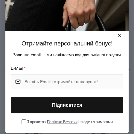
Нова подарункова коробка у кольоровому дизайні.
Матеріал корпуса
Пластик + Неіржавна сталь
Матеріал оздоблення
Хромування
Механізм
Натискний
Отримайте персональний бонус!
Показати всі
Залиште email — ми надішлемо код для вигідної покупки
Колір корпуса
Фіолетовий
E-Mail
*
Відгуки:
★ 0 (0)
Колір ковпачка
Металевий
Рекомендуємо купити разом
Колір оздоблення
Сріблястий
Підписатися
Довжина (см)
12.8
Я прочитав
Політика Безпеки
і згоден з вимогами
Діаметр (см)
1