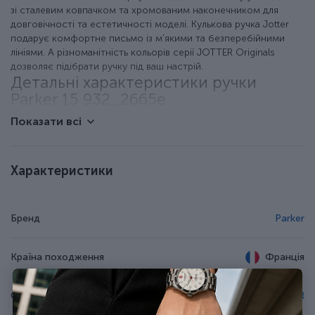
зі сталевим ковпачком та хромованим наконечником для
довговічності та естетичності моделі. Кулькова ручка Jotter
подарує комфортне письмо із м'якими та безперебійними
лініями. А різноманітність кольорів серії JOTTER Originals
дозволяє підібрати ручку під ваш настрій.
Детальні характеристики ручки
Parker 15 932_2665e
Показати всі
Модель із колекції JOTTER Originals.
Тип ручки: кулькова.
Найкомпактніша та найлегша ручка Parker.
Характеристики
Нижня частина корпуса – глянцевий пластик; ковпачок -
полірована неіржавна сталь.
Фірмовий затискач-стріла з хромуванням.
Зручна активація стрижня натисканням кнопки.
Бренд
Parker
Ручка постачається з оригінальним стрижнем QuinkFlow
(синє чорнило) - запас чорнила на лінію приблизно 3,5 км.
Стрижень у ручці змінний, тому ручкою ви
Країна походження
Франція
насолоджуватиметеся довгі роки.
До ручки підходять кулькові та гелеві стрижні Parker
Серія
JOTTER
(продаються також на нашому сайті в розділі Витратні
матеріали).