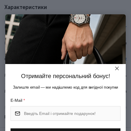
До ручок підходять кулькові та гелеві стрижні Parker.
Характеристики
Упаковка - блістер.
Бренд
Parker
Країна походження
Франція
Серія
JOTTER
Отримайте персональний бонус!
Матеріал корпуса
Пластик + Неіржавна сталь
Залиште email — ми надішлемо код для вигідної покупки
Матеріал оздоблення
Хромування
E-Mail
*
Механізм
Натискний
Показати всі
Колір корпуса
Зелений