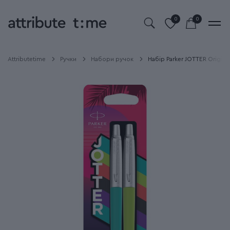
0
0
Attributetime
Ручки
Набори ручок
Набір Parker JOTTER Origina