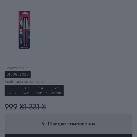
Початок акції:
01
.
08
.
2026
Акція закінчиться через:
25
:
01
:
14
:
56
днів
годин
хвилин
секунд
999 ₴
1 331 ₴
Швидке замовлення