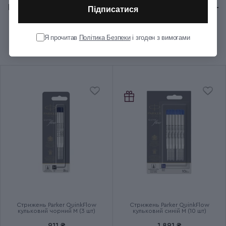
Відгуки:
★ 0 (0)
Підписатися
Колір ковпачка
Металевий
Я прочитав
Політика Безпеки
і згоден з вимогами
Рекомендуємо купити разом
Колір оздоблення
Сріблястий
Довжина (см)
12.8
Діаметр (см)
1
Вага (кг)
0.03
Тип випуску товару
Серійний
Термін гарантії
2 роки
Стрижень Parker QuinkFlow
Стрижень Parker QuinkFlow
кульковий чорний M (3 шт)
кульковий синій M (10 шт)
911 ₴
1 891 ₴