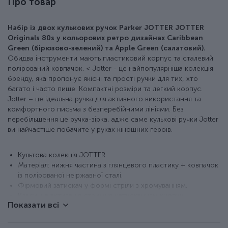
Про товар
Набір із двох кулькових ручок Parker JOTTER JOTTER
Originals 80s у кольорових ретро дизайнах Caribbean
Green (бірюзово-зелений) та Apple Green (салатовий).
Обидва інструменти мають пластиковий корпус та сталевий
полірований ковпачок. < Jotter - це найпопулярніша колекція
бренду, яка пропонує якісні та прості ручки для тих, хто
багато і часто пише. Компактні розміри та легкий корпус.
Jotter – це ідеальна ручка для активного використання та
комфортного письма з безперебійними лініями. Без
перебільшення це ручка-зірка, адже саме кулькові ручки Jotter
ви найчастіше побачите у руках кіношних героїв.
Культова колекція JOTTER.
Матеріал: нижня частина з глянцевого пластику + ковпачок
із полірованої неіржавної сталі.
Фірмовий затискач у формі стріли з хромуванням.
Класична активація стрижня натисканням кнопки.
Показати всі
Ручки укомплектовані синіми кульковими стрижнями.
Стрижень у ручках змінний, тому ви будете
використовувати їх багато років.