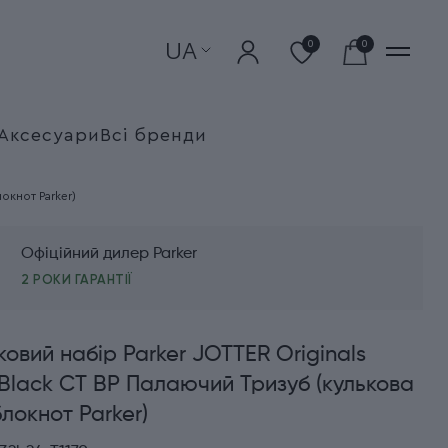
UA
0
0
Аксесуари
Всі бренди
окнот Parker)
Офіційний дилер Parker
2 РОКИ ГАРАНТІЇ
овий набір Parker JOTTER Originals
Black CT BP Палаючий Тризуб (кулькова
блокнот Parker)