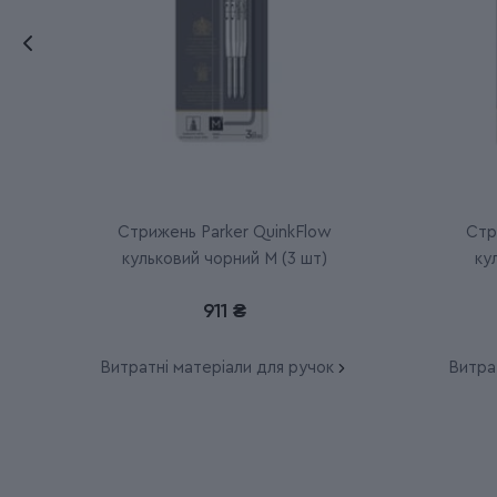
Стрижень Parker QuinkFlow
Стр
кульковий чорний M (3 шт)
ку
911 ₴
Витратні матеріали для ручок
Витра