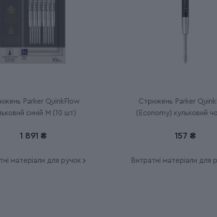
ижень Parker QuinkFlow
Стрижень Parker Quink
льковий синій M (10 шт)
(Economy) кульковий ч
M
1 891 ₴
157 ₴
тні матеріали для ручок
Витратні матеріали для 