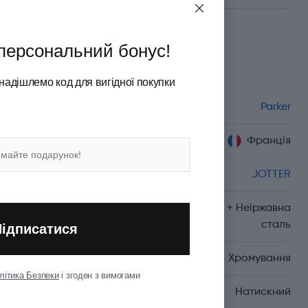
персональний бонус!
Характеристики
надішлемо код для вигідної покупки
Бренд
Parker
Країна походження
Франція
Серія
JOTTER
Матеріал корпуса
Пластик + Неіржавна
сталь
Підписатися
Матеріал оздоблення
Хромування
літика Безпеки
і згоден з вимогами
Механізм
Натискний