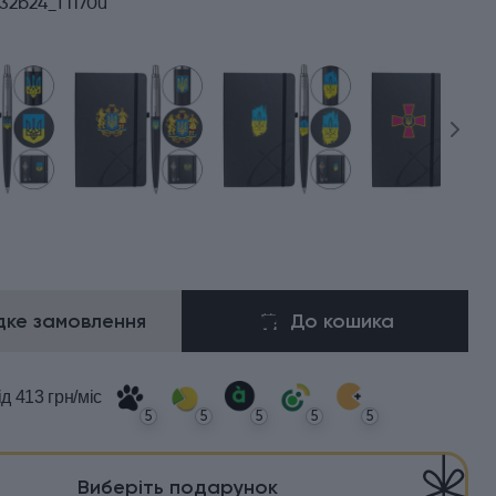
32b24_T1170u
ке замовлення
До кошика
ід 413 грн/міс
5
5
5
5
5
Виберіть подарунок