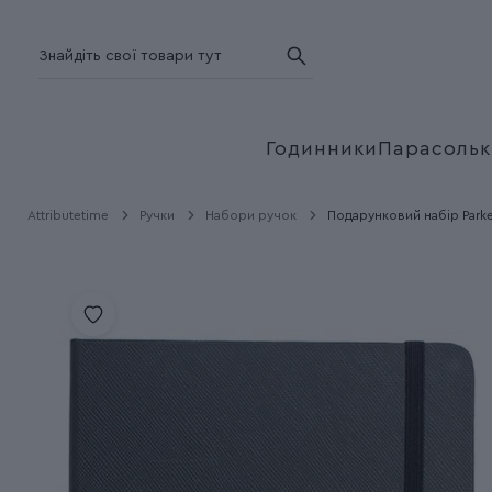
Годинники
Парасольк
Attributetime
Ручки
Набори ручок
Подарунковий набір Parke