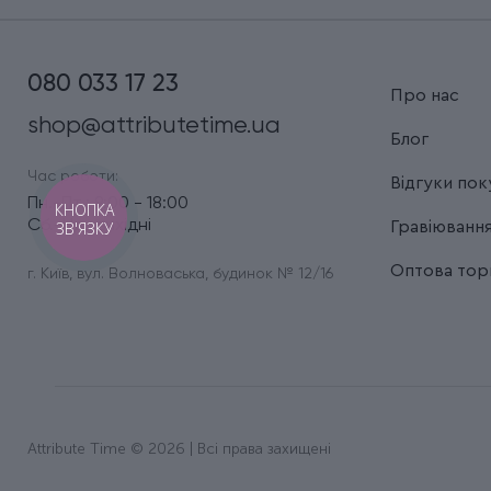
080 033 17 23
Про нас
shop@attributetime.ua
Блог
Час роботи:
Відгуки пок
Пн.-Пт.: 9:00 - 18:00
КНОПКА
Сб.-Нд.: вихідні
Гравіюванн
ЗВ'ЯЗКУ
Оптова торг
г. Київ, вул. Волноваська, будинок № 12/16
Attribute Time © 2026 | Всі права захищені