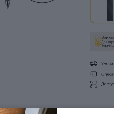
Знижка
Для от
Термін ді
Умови
Оплат
Доступ