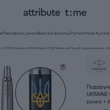
и
Рюкзаки
Сумки
Валізи
Гаманці
Ручки
Ножі
Кухня
r JOTTER Originals UKRAINE Black CT BP Палаючий Тризуб (кулькова ручка + бл
Подарунк
UKRAINE 
ручка + 