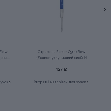
Flow
Стрижень Parker QuinkFlow
орний
(Economy) кульковий синій M
157 ₴
ручок
Витратні матеріали для ручок