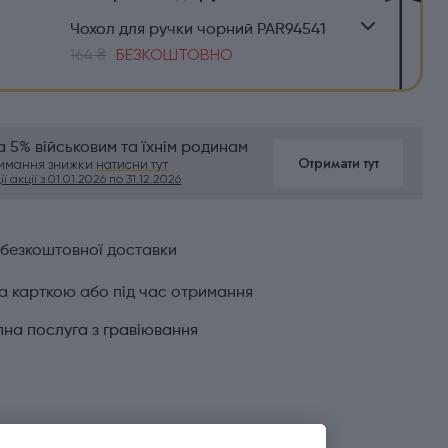
Чохол для ручки чорний PAR94541
164 ₴
БЕЗКОШТОВНО
 5% військовим та їхнім родинам
Отримати тут
римання знижки
натисни тут
ї акції з 01.01.2026 по 31.12.2026
 безкоштовної доставки
а карткою або під час отримання
на послуга з гравіювання