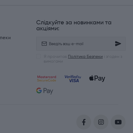
Слідкуйте за новинками та
и
акціями:
зпеки
Я прочитав
Політика Безпеки
і згоден з
вимогами