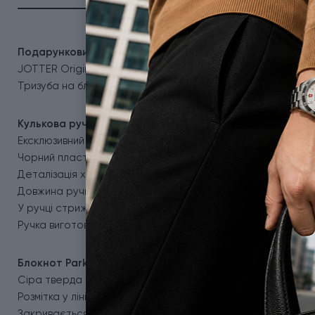
Подарунковий набір Parker 15632b24_T1170u в ексклюз
JOTTER Originals Black CT та блокнот з якісним кольоро
Тризуба на блокноті. А гарне пакування робить набір еф
Кулькова ручка JOTTER UKRAINE Originals Black CT
Ексклюзивний дизайн з Тризубом - кольоровий цифровий УФ
Чорний пластиковий корпус зі сталевим полірованим ковп
Деталізація хромуванням.
Довжина ручки: 128 мм.
У ручці стрижень QuinkFlow: синє чорнило.
Ручка виготовлена у Франції, а персоналізація виконана 
Блокнот Parker
Сіра тверда обкладинка з логотипом Parker і кольоровим
Розмітка у лінійку без полів.
Закривається на резинку.