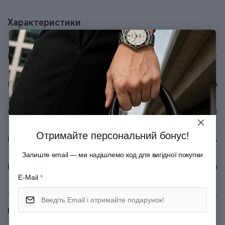
У наборі оригінальний кульковий стрижень QuinkFlow з
синім чорнилом (запас чорнила розраховано на лінію
Характеристики
приблизно 3,5 км).
Стрижень у ручці змінний, тому ручку ви
використовуватимете багато років.
Бренд
Parker
До ручки підходять кулькові та гелеві стрижні Parker.
Оригінальна подарункова коробка з сертифікатом.
Країна походження
Франція
Серія
JOTTER
Отримайте персональний бонус!
Матеріал корпуса
Неіржавна сталь
Залиште email — ми надішлемо код для вигідної покупки
Матеріал покриття
Полірований метал
E-Mail
*
Матеріал оздоблення
Хромування
Показати всі
Механізм
Натискний