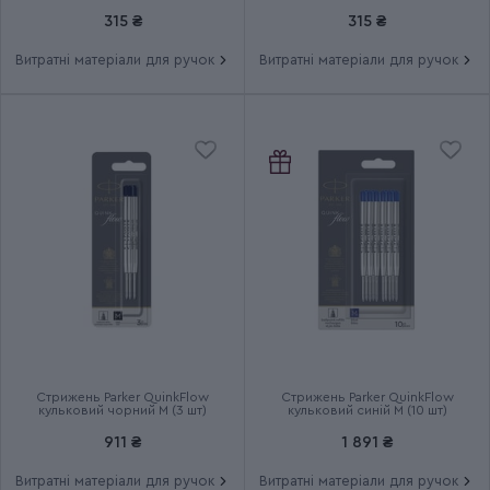
чорний M (2 шт)
М (2 шт)
та гелеві стрижні
315 ₴
315 ₴
Витратні матеріали для ручок
Витратні матеріали для ручок
Група
JOTTER UKRAINE
Тип випуску товару
Ексклюзивний
Термін гарантії
2 роки
Стрижень Parker QuinkFlow
Стрижень Parker QuinkFlow
кульковий чорний M (3 шт)
кульковий синій M (10 шт)
911 ₴
1 891 ₴
Витратні матеріали для ручок
Витратні матеріали для ручок