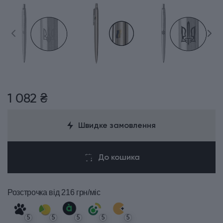
1 082 ₴
Швидке замовлення
До кошика
Розстрочка
від 216 грн/міс
5
5
5
5
5