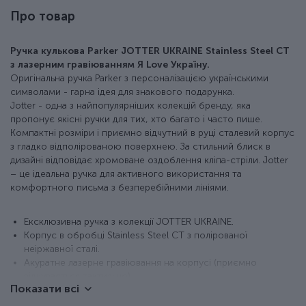
Про товар
Ручка кулькова Parker JOTTER UKRAINE Stainless Steel CT
з лазерним гравіюванням Я Love Україну.
Оригінальна ручка Parker з персоналізацією українськими
символами - гарна ідея для знакового подарунка.
Jotter - одна з найпопулярніших колекцій бренду, яка
пропонує якісні ручки для тих, хто багато і часто пише.
Компактні розміри і приємно відчутний в руці сталевий корпус
з гладко відполірованою поверхнею. За стильний блиск в
дизайні відповідає хромоване оздоблення кліпа-стріли. Jotter
– це ідеальна ручка для активного використання та
комфортного письма з безперебійними лініями.
Ексклюзивна ручка з колекції JOTTER UKRAINE.
Корпус в обробці Stainless Steel CT з полірованої
неіржавної сталі.
Акуратне лазерне гравіювання на корпусі (приємно
відчувається тактильно).
Показати всі
Хромований затискач у формі стріли.
Класична активація стрижня натисканням кнопки.