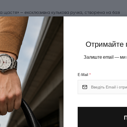
а щастя» — ексклюзивна кулькова ручка, створена на базі
пуску стало лазерне гравіювання із зображенням підкови —
бить ручку цікавим подарунком до Нового року, Різдва або
Отримайте 
мбіноване оздоблення: матове чорне покриття поєднується
стріла та лаконічний дизайн роблять ручку універсальним
Залиште email — ми 
стання. Лазерне гравіювання виконане в Україні на
ристання. Модель завдовжки близько 128 мм оснащена
E-Mail
*
цанням під час натискання.
ker QuinkFlow, що забезпечує плавне письмо та стабільну
вій коробці Parker.
R DESIGN Bond Street Black CT BP