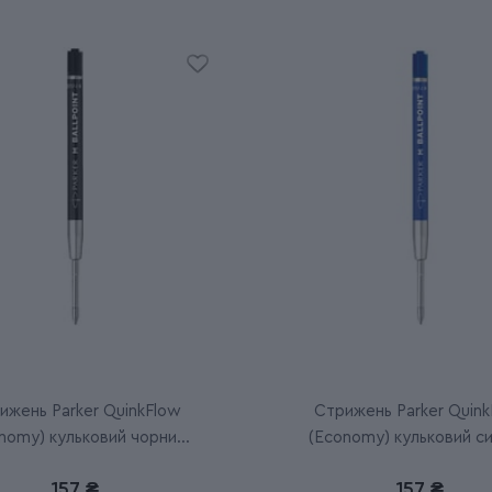
ижень Parker QuinkFlow
Стрижень Parker Quink
nomy) кульковий чорний
(Economy) кульковий си
M
157 ₴
157 ₴