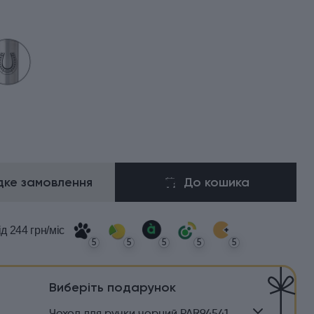
ке замовлення
До кошика
ід 244 грн/міс
5
5
5
5
5
Виберіть подарунок