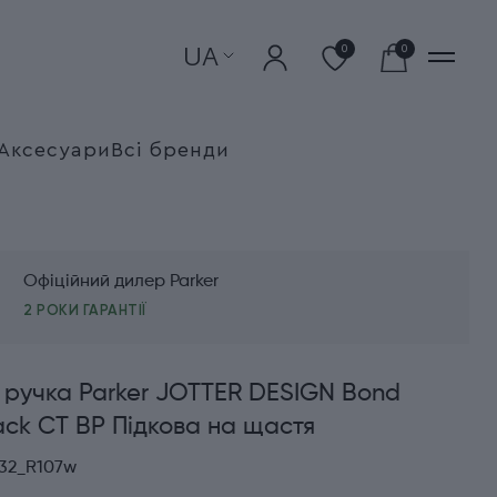
UA
0
0
Аксесуари
Всі бренди
Офіційний дилер Parker
2 РОКИ ГАРАНТІЇ
 ручка Parker JOTTER DESIGN Bond
lack CT BP Підкова на щастя
232_R107w