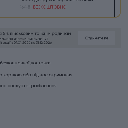
Чохол для ручки чорний PAR94541
164 ₴
БЕЗКОШТОВНО
 5% військовим та їхнім родинам
Отримати тут
римання знижки
натисни тут
ї акції з 01.01.2026 по 31.12.2026
 безкоштовної доставки
а карткою або під час отримання
на послуга з гравіювання