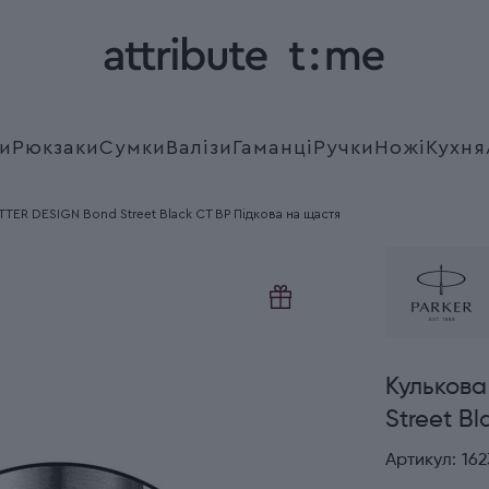
и
Рюкзаки
Сумки
Валізи
Гаманці
Ручки
Ножі
Кухня
TTER DESIGN Bond Street Black CT BP Підкова на щастя
Кулькова
Street B
Артикул:
16