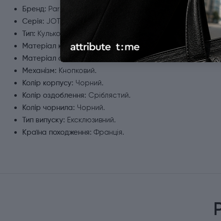
Parker.
Бренд:
JOTTER.
Серія:
Кулькові ручки.
Тип:
Неіржавна сталь.
Матеріал корпусу:
Хромування.
Матеріал оздоблення:
Кнопковий.
Механізм:
Чорний.
Колір корпусу:
Сріблястий.
Колір оздоблення:
Чорний.
Колір чорнила:
Ексклюзивний.
Тип випуску:
Франція.
Країна походження: