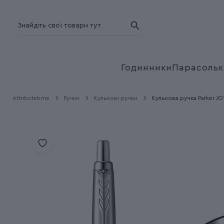
Годинники
Парасольк
Attributetime
Ручки
Кулькові ручки
Кулькова ручка Parker JO