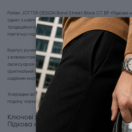
Parker JOTTER DESIGN Bond Street Black CT BP «Підкова н
однієї з найпопулярніших моделей Parker. Особливістю ви
традиційного символу удачі й добробуту. Такий дизайн ро
пам’ятної події.
Корпус ручки виготовлений з неіржавної сталі та має ко
з елементами із полірованої сталі. Хромований затискач-
аксесуаром для роботи, навчання й повсякденного викори
оригінальній ручці Parker і не впливає на зручність вико
надійним кнопковим механізмом із характерним м’яким кла
Усередині встановлений фірмовий кульковий стрижень Par
подачу чорнила. Ручка постачається у фірмовій подарунко
Ключові характеристики Parker JOTTE
Підкова на щастя