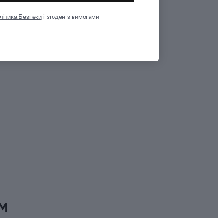
Показати всі
літика Безпеки
і згоден з вимогами
м