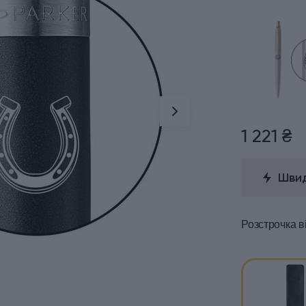
1 221 ₴
Швид
Розстрочка
в