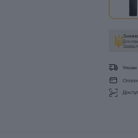
Знижка
Для от
Термін ді
Умови
Оплат
Доступ