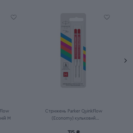
Flow
Стрижень Parker QuinkFlow
ній M
(Economy) кульковий
червоний M (2 шт)
315 ₴