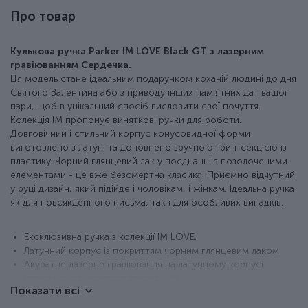
Про товар
Кулькова ручка Parker IM LOVE Black GT з лазерним
гравіюванням Сердечка.
Ця модель стане ідеальним подарунком коханій людині до дня
Святого Валентина або з приводу інших пам'ятних дат вашої
пари, щоб в унікальний спосіб висловити свої почуття.
Колекція IM пропонує виняткові ручки для роботи.
Довговічний і стильний корпус конусовидної форми
виготовлено з латуні та доповнено зручною грип-секцією із
пластику. Чорний глянцевий лак у поєднанні з позолоченими
елементами - це вже безсмертна класика. Приємно відчутний
у руці дизайн, який підійде і чоловікам, і жінкам. Ідеальна ручка
як для повсякденного письма, так і для особливих випадків.
Ексклюзивна ручка з колекції IM LOVE.
Латунний корпус із покриттям чорним глянцевим лаком.
Акуратне лазерне гравіювання на латунному корпусі
(приємно відчувається тактильно).
Показати всі
Деталізація PVD-позолотою.
Класична активація стрижня натисканням кнопки.