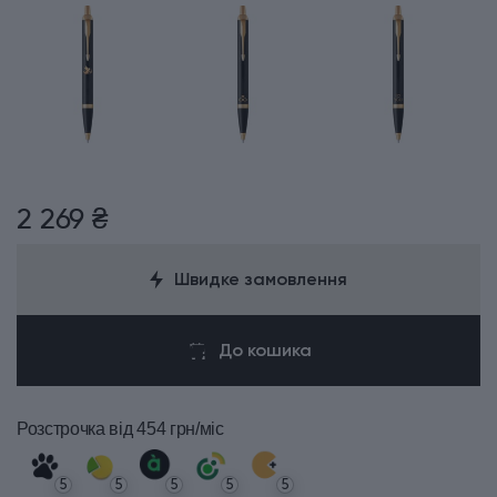
2 269 ₴
Швидке замовлення
До кошика
Розстрочка
від 454 грн/міс
5
5
5
5
5