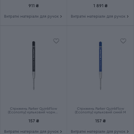
Група
PARKER LOVE
911 ₴
1 891 ₴
Витратні матеріали для ручок
Витратні матеріали для ручок
Тип випуску товару
Ексклюзивний
Термін гарантії
2 роки
Стрижень Parker QuinkFlow
Стрижень Parker QuinkFlow
(Economy) кульковий чорний
(Economy) кульковий синій M
M
157 ₴
157 ₴
Витратні матеріали для ручок
Витратні матеріали для ручок