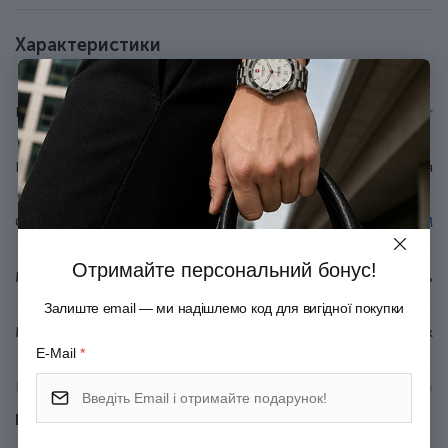
У наборі кульковий стрижень Parker (запас чорнила
розраховано на лінію приблизно 3,5 км).
Характеристики
Стрижень у ручці змінний, тому ручку ви
використовуватимете багато років.
До ручки підходять кулькові та гелеві стрижні Parker.
Бренд
Parker
Оригінальна подарункова коробка з сертифікатом.
Країна походження
Франція
Серія
IM
Отримайте персональний бонус!
Матеріал корпуса
Латунь
Залиште email — ми надішлемо код для вигідної покупки
Матеріал покриття
Глянцевий лак
E-Mail
*
Матеріал оздоблення
Позолота
Показати всі
Механізм
Натискний