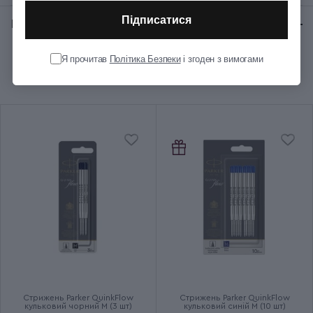
Підписатися
Відгуки:
★ 0 (0)
Колір корпуса
Чорний
Я прочитав
Політика Безпеки
і згоден з вимогами
Рекомендуємо купити разом
Колір оздоблення
Золотистий
Довжина (см)
13.6
Діаметр (см)
1.1
Вага (кг)
0.021
Колір чорнила
Синій
Ручка використовує кулькові
Додаткові характеристики
та гелеві стрижні
Стрижень Parker QuinkFlow
Стрижень Parker QuinkFlow
кульковий чорний M (3 шт)
кульковий синій M (10 шт)