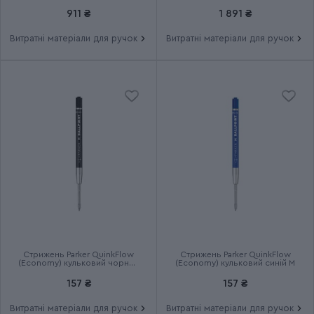
Група
PARKER UKRAINE
911 ₴
1 891 ₴
Витратні матеріали для ручок
Витратні матеріали для ручок
Тип випуску товару
Ексклюзивний
Термін гарантії
2 роки
Стрижень Parker QuinkFlow
Стрижень Parker QuinkFlow
(Economy) кульковий чорний
(Economy) кульковий синій M
M
157 ₴
157 ₴
Витратні матеріали для ручок
Витратні матеріали для ручок