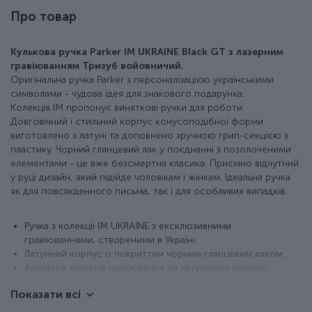
Про товар
Кулькова ручка Parker IM UKRAINE Black GT з лазерним
гравіюванням Тризуб войовничий.
Оригінальна ручка Parker з персоналізацією українськими
символами - чудова ідея для знакового подарунка.
Колекція IM пропонує виняткові ручки для роботи.
Довговічний і стильний корпус конусоподібної форми
виготовлено з латуні та доповнено зручною грип-секцією з
пластику. Чорний глянцевий лак у поєднанні з позолоченими
елементами - це вже безсмертна класика. Приємно відчутний
у руці дизайн, який підійде чоловікам і жінкам. Ідеальна ручка
як для повсякденного письма, так і для особливих випадків.
Ручка з колекції IM UKRAINE з ексклюзивними
гравіюваннями, створеними в Україні.
Латунний корпус із покриттям чорним глянцевим лаком.
Акуратне лазерне гравіювання на латунному корпусі
(приємно відчувається тактильно).
Показати всі
Деталізація PVD-позолотою.
Класична активація стрижня натисканням кнопки.