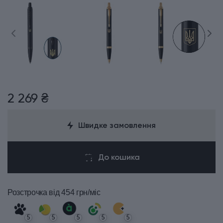
2 269 ₴
Швидке замовлення
До кошика
Розстрочка
від 454 грн/міс
5
5
5
5
5