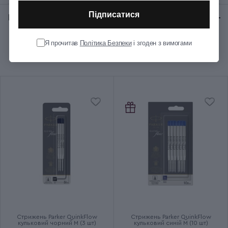
Підписатися
Відгуки:
★ 0 (0)
Колір корпуса
Чорний
Я прочитав
Політика Безпеки
і згоден з вимогами
Рекомендуємо купити разом
Колір оздоблення
Золотистий
Довжина (см)
13.6
Діаметр (см)
1.1
Вага (кг)
0.021
Колір чорнила
Синій
Ручка використовує кулькові
Додаткові характеристики
та гелеві стрижні
Стрижень Parker QuinkFlow
Стрижень Parker QuinkFlow
кульковий чорний M (3 шт)
кульковий синій M (10 шт)