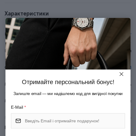
У наборі кульковий стрижень Parker (запас чорнила
розраховано на лінію приблизно 3,5 км).
Характеристики
Стрижень у ручці змінний, тому ручку ви
використовуватимете багато років.
До ручки підходять кулькові та гелеві стрижні Parker.
Бренд
Parker
Оригінальна подарункова коробка з сертифікатом.
Країна походження
Франція
Серія
IM
Отримайте персональний бонус!
Матеріал корпуса
Латунь
Залиште email — ми надішлемо код для вигідної покупки
Матеріал покриття
Глянцевий лак
E-Mail
*
Матеріал оздоблення
Позолота
Показати всі
Механізм
Натискний