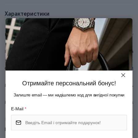
У наборі кульковий стрижень Parker (запас чорнила
розраховано на лінію приблизно 3,5 км).
Характеристики
Стрижень у ручці змінний, тому ручку ви
використовуватимете багато років.
До ручки підходять кулькові та гелеві стрижні Parker.
Бренд
Parker
Оригінальна подарункова коробка з сертифікатом.
Країна походження
Франція
Серія
IM
Отримайте персональний бонус!
Матеріал корпуса
Латунь
Залиште email — ми надішлемо код для вигідної покупки
Матеріал покриття
Глянцевий лак
E-Mail
*
Матеріал оздоблення
Позолота
Показати всі
Механізм
Натискний