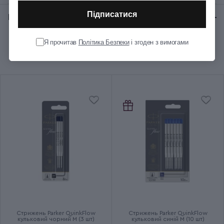
Підписатися
Відгуки:
★ 0 (0)
Колір корпуса
Чорний
Я прочитав
Політика Безпеки
і згоден з вимогами
Рекомендуємо купити разом
Колір оздоблення
Чорний
Довжина (см)
13.6
Діаметр (см)
1.1
Вага (кг)
0.021
Колір чорнила
Синій
Ручка використовує кулькові
Додаткові характеристики
та гелеві стрижні
Стрижень Parker QuinkFlow
Стрижень Parker QuinkFlow
кульковий чорний M (3 шт)
кульковий синій M (10 шт)