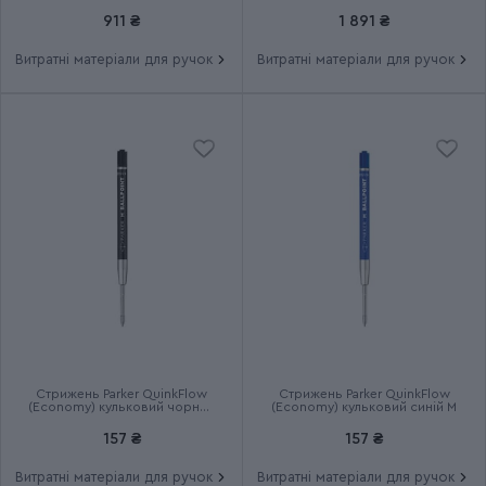
Група
PARKER ARMY
911 ₴
1 891 ₴
Витратні матеріали для ручок
Витратні матеріали для ручок
Тип випуску товару
Ексклюзивний
Термін гарантії
2 роки
Стрижень Parker QuinkFlow
Стрижень Parker QuinkFlow
(Economy) кульковий чорний
(Economy) кульковий синій M
M
157 ₴
157 ₴
Витратні матеріали для ручок
Витратні матеріали для ручок