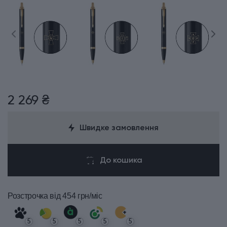
2 269 ₴
Швидке замовлення
До кошика
Розстрочка
від 454 грн/міс
5
5
5
5
5