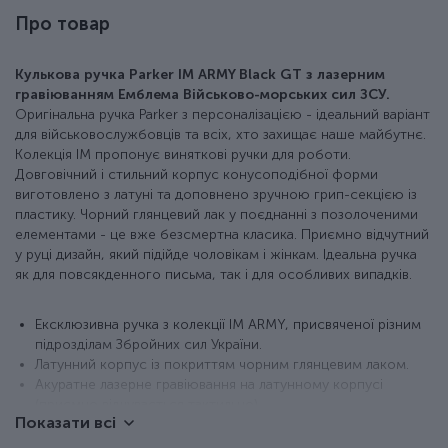
Про товар
Кулькова ручка Parker IM ARMY Black GT з лазерним
гравіюванням Емблема Військово-морських сил ЗСУ.
Оригінальна ручка Parker з персоналізацією - ідеальний варіант
для військовослужбовців та всіх, хто захищає наше майбутнє.
Колекція IM пропонує виняткові ручки для роботи.
Довговічний і стильний корпус конусоподібної форми
виготовлено з латуні та доповнено зручною грип-секцією із
пластику. Чорний глянцевий лак у поєднанні з позолоченими
елементами - це вже безсмертна класика. Приємно відчутний
у руці дизайн, який підійде чоловікам і жінкам. Ідеальна ручка
як для повсякденного письма, так і для особливих випадків.
Ексклюзивна ручка з колекції IM ARMY, присвяченої різним
підрозділам Збройних сил України.
Латунний корпус із покриттям чорним глянцевим лаком.
Акуратне лазерне гравіювання на латунному корпусі
(приємно відчувається тактильно).
Показати всі
Деталізація PVD-позолотою.
Класична активація стрижня натисканням кнопки.