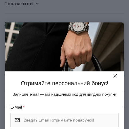
Показати всі
• Оздоблення деталей – хромування.
• У комплекті є кульковий стрижень.
• Подарункова коробка, створена спеціально для колекції.
Характеристики
Бренд
Parker
Країна походження
Франція
Серія
IM
Отримайте персональний бонус!
Матеріал корпуса
Неіржавна сталь
Залиште email — ми надішлемо код для вигідної покупки
Матеріал покриття
Глянцевий лак
E-Mail
*
Матеріал оздоблення
Хромування