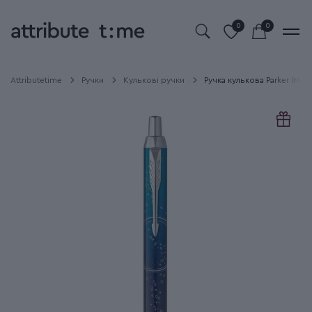
0
0
Attributetime
Ручки
Кулькові ручки
Ручка кулькова Parker IM P