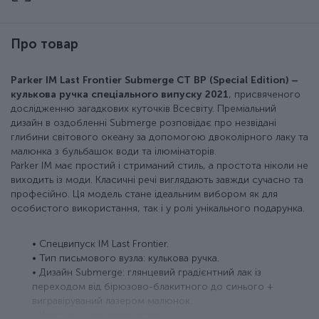
Про товар
Parker IM Last Frontier Submerge CT BP (Special Edition) –
кулькова ручка спеціального випуску 2021
, присвяченого
дослідженню загадкових куточків Всесвіту. Преміальний
дизайн в оздобленні Submerge розповідає про незвідані
глибини світового океану за допомогою двоколірного лаку та
малюнка з бульбашок води та ілюмінаторів.
Parker IM має простий і стриманий стиль, а простота ніколи не
виходить із моди. Класичні речі виглядають завжди сучасно та
професійно. Ця модель стане ідеальним вибором як для
особистого використання, так і у ролі унікального подарунка.
• Спецвипуск IM Last Frontier.
• Тип письмового вузла: кулькова ручка.
• Дизайн Submerge: глянцевий градієнтний лак із
переходом від бірюзово-блакитного до синього +
вигравіруваний лазером малюнок.
• Корпус – неіржавна сталь.