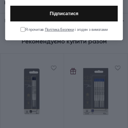
Показати всі
Механізм
Натискний
Підписатися
Відгуки:
★ 0 (0)
Колір корпуса
Синій
Я прочитав
Політика Безпеки
і згоден з вимогами
Рекомендуємо купити разом
Колір оздоблення
Сріблястий
Довжина (см)
13.6
Діаметр (см)
1.1
Вага (кг)
0.021
Колір чорнила
Синій
Ручка використовує кулькові
Додаткові характеристики
та гелеві стрижні