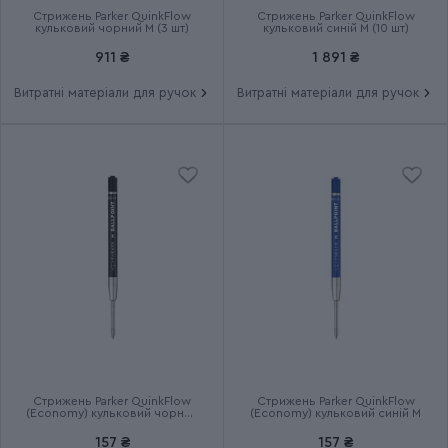
Стрижень Parker QuinkFlow
Стрижень Parker QuinkFlow
кульковий чорний M (3 шт)
кульковий синій M (10 шт)
Група
IM Last Frontier
911 ₴
1 891 ₴
Витратні матеріали для ручок
Витратні матеріали для ручок
Тип випуску товару
Спецвипуск
Термін гарантії
2 роки
Стрижень Parker QuinkFlow
Стрижень Parker QuinkFlow
(Economy) кульковий чорний
(Economy) кульковий синій M
M
157 ₴
157 ₴