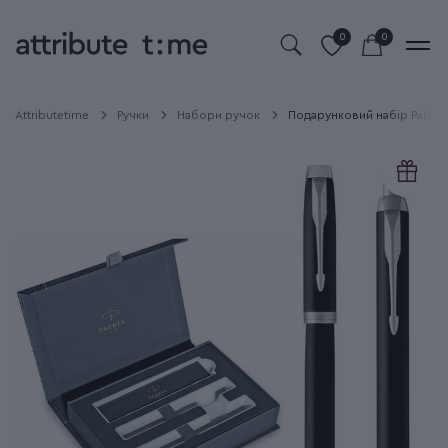
0
0
Attributetime
Ручки
Набори ручок
Подарунковий набір Parker 