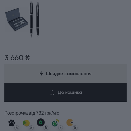
3 660 ₴
Швидке замовлення
До кошика
Розстрочка
від 732 грн/міс
5
5
5
5
5