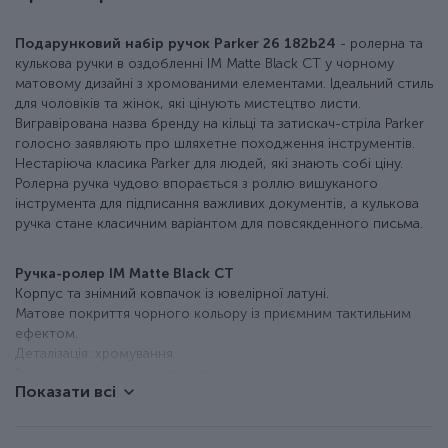
Подарунковий набір ручок Parker 26 182b24
- ролерна та
кулькова ручки в оздобленні IM Matte Black CT у чорному
матовому дизайні з хромованими елементами. Ідеальний стиль
для чоловіків та жінок, які цінують мистецтво листи.
Вигравірована назва бренду на кільці та затискач-стріла Parker
голосно заявляють про шляхетне походження інструментів.
Нестаріюча класика Parker для людей, які знають собі ціну.
Ролерна ручка чудово впорається з роллю вишуканого
інструмента для підписання важливих документів, а кулькова
ручка стане класичним варіантом для повсякденного письма.
Ручка-ролер IM Matte Black CT
Корпус та знімний ковпачок із ювелірної латуні.
Матове покриття чорного кольору із приємним тактильним
ефектом.
Деталізація: хромування.
Грип-секція із чорного пластику.
Показати всі
У комплектації – ролерний стрижень.
Довжина ручки близько 138 мм.
Товщина корпусу – 12,6 мм.