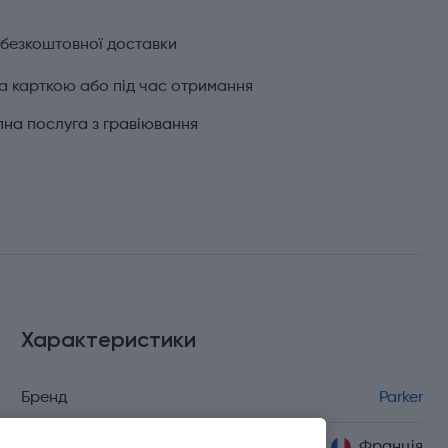
 безкоштовної доставки
а карткою або під час отримання
на послуга з гравіювання
Характеристики
Бренд
Parker
Країна походження
Франція