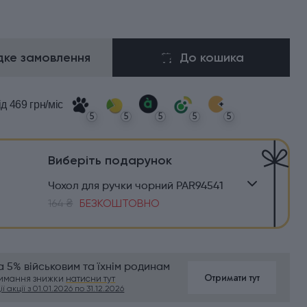
ке замовлення
До кошика
ід 469 грн/міс
5
5
5
5
5
Виберіть подарунок
Чохол для ручки чорний PAR94541
164 ₴
БЕЗКОШТОВНО
 5% військовим та їхнім родинам
Отримати тут
римання знижки
натисни тут
ї акції з 01.01.2026 по 31.12.2026