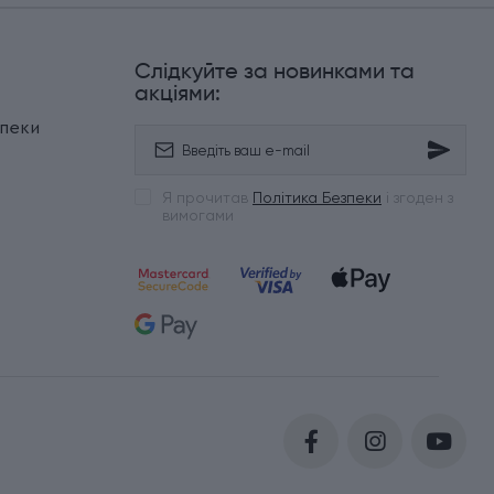
Слідкуйте за новинками та
и
акціями:
зпеки
Я прочитав
Політика Безпеки
і згоден з
вимогами