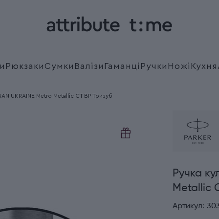
и
Рюкзаки
Сумки
Валізи
Гаманці
Ручки
Ножі
Кухня
BAN UKRAINE Metro Metallic CT BP Тризуб
Ручка ку
Metallic
Артикул:
30