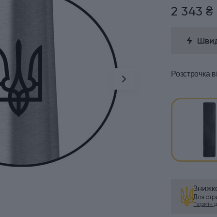
2 343 ₴
Швид
Розстрочка
в
Знижка
Для от
Термін ді