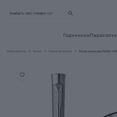
Годинники
Парасольк
Attributetime
Ручки
Кулькові ручки
Ручка кулькова Parker UR