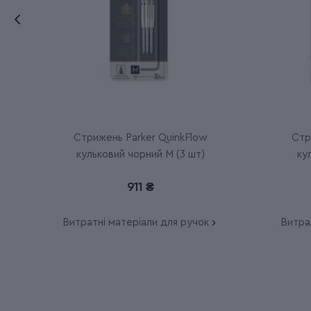
Стрижень Parker QuinkFlow
Стр
кульковий чорний M (3 шт)
ку
911 ₴
Витратні матеріали для ручок
Витра