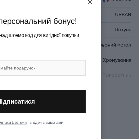
Серія
URBAN
персональний бонус!
Матеріал корпуса
Латунь
надішлемо код для вигідної покупки
Матеріал покриття
Полірований метал
Матеріал оздоблення
Хромування
Механізм
Поворотний
Показати всі
Підписатися
літика Безпеки
і згоден з вимогами