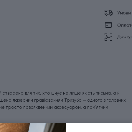
Умови
Оплат
Доступ
 створена для тих, хто цінує не лише якість письма, а й
рашена лазерним гравіюванням Тризуба — одного з головних
є не просто повсякденним аксесуаром, а пам'ятним
, який поєднує повністю металеву конструкцію,