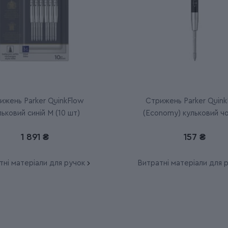
ижень Parker QuinkFlow
Стрижень Parker Quink
льковий синій M (10 шт)
(Economy) кульковий ч
M
1 891 ₴
157 ₴
тні матеріали для ручок
Витратні матеріали для 