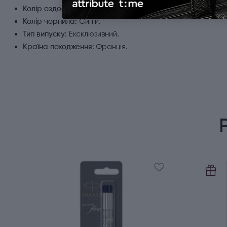
Сріблястий.
Колір оздоблення:
Синій.
Колір чорнила:
Ексклюзивний.
Тип випуску:
Франція.
Країна походження: