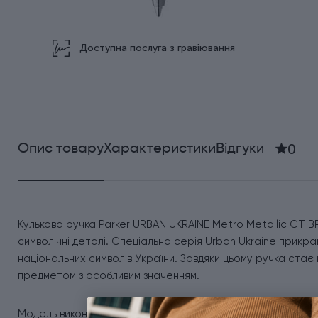
Доступна послуга з гравіювання
0
Опис товару
Характеристики
Відгуки
Кулькова ручка Parker URBAN UKRAINE Metro Metallic CT BP
символічні деталі. Спеціальна серія Urban Ukraine прик
національних символів України. Завдяки цьому ручка ста
предметом з особливим значенням.
Модель виконана в популярному дизайні Metro Metallic CT