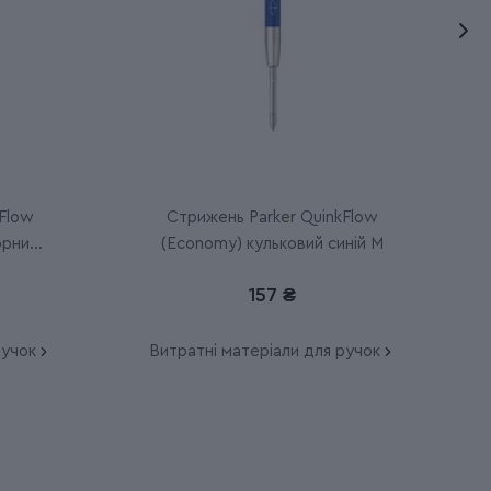
Flow
Стрижень Parker QuinkFlow
орний
(Economy) кульковий синій M
157 ₴
ручок
Витратні матеріали для ручок