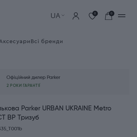
UA
0
0
Аксесуари
Всі бренди
Офіційний дилер Parker
2 РОКИ ГАРАНТІЇ
лькова Parker URBAN UKRAINE Metro
 CT BP Тризуб
335_T001b