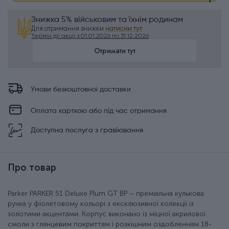
Знижка 5% військовим та їхнім родинам
Для отримання знижки
натисни тут
Термін дії акції з 01.01.2026 по 31.12.2026
Отримати тут
Умови безкоштовної доставки
Оплата карткою або під час отримання
Доступна послуга з гравіювання
Про товар
Parker PARKER 51 Deluxe Plum GT BP – преміальна кулькова
ручка у фіолетовому кольорі з ексклюзивної колекції із
золотими акцентами. Корпус виконано із міцної акрилової
смоли з глянцевим покриттям і розкішним оздобленням 18-