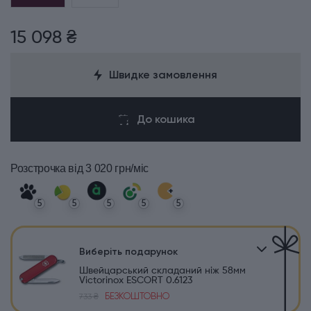
15 098 ₴
Швидке замовлення
До кошика
Розстрочка
від 3 020 грн/міс
5
5
5
5
5
Виберіть подарунок
Швейцарський складаний ніж 58мм
Victorinox ESCORT 0.6123
БЕЗКОШТОВНО
733 ₴