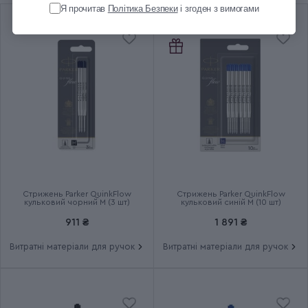
Я прочитав
Політика Безпеки
і згоден з вимогами
Колір оздоблення
Золотистий
Колір чорнила
Чорний
Ручка використовує кулькові
Додаткові характеристики
та гелеві стрижні
Група
PARKER 51 Deluxe Plum GT
Тип випуску товару
Серійний
Стрижень Parker QuinkFlow
Стрижень Parker QuinkFlow
кульковий чорний M (3 шт)
кульковий синій M (10 шт)
Термін гарантії
2 роки
911 ₴
1 891 ₴
Витратні матеріали для ручок
Витратні матеріали для ручок