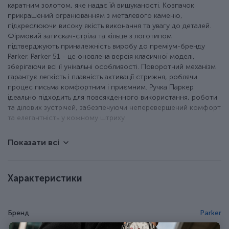
каратним золотом, яке надає їй вишуканості. Ковпачок
прикрашений огранюванням з металевого каменю,
підкреслюючи високу якість виконання та увагу до деталей.
Фірмовий затискач-стріла та кільце з логотипом
підтверджують приналежність виробу до преміум-бренду
Parker. Parker 51 - це оновлена версія класичної моделі,
зберігаючи всі її унікальні особливості. Поворотний механізм
гарантує легкість і плавність активації стрижня, роблячи
процес письма комфортним і приємним. Ручка Паркер
ідеально підходить для повсякденного використання, роботи
та ділових зустрічей, забезпечуючи неперевершений комфорт
та елегантність у кожному штриху.
Показати всі
Сливовий глянцевий корпус із акрилової смоли.
Латунний ковпачок із поворотною дією.
Драгоцінне оздоблення 18-каратним золотом.
У комплекті кульковий стрижень QuinkFlow.
Характеристики
Виготовлено у Франції.
Подарунковий футляр.
Бренд
Parker