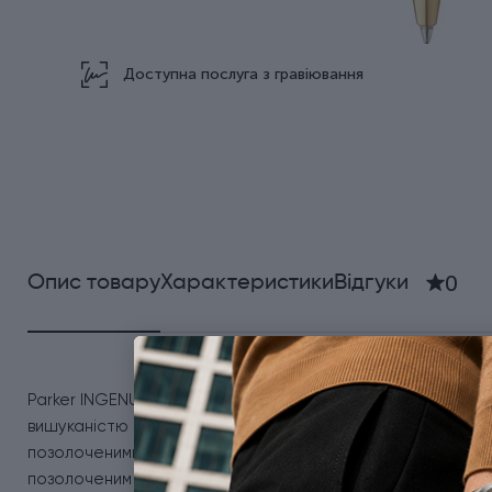
Доступна послуга з гравіювання
0
Опис товару
Характеристики
Відгуки
Parker INGENUITY SE Pioneers GT BP – стильна кулькова руч
вишуканістю та увагою до деталей. Цей унікальний інстр
позолоченими елементами, включаючи затискач-стрілу, кі
позолоченим шаром і прикрашений витонченим візерунком