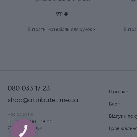
911 ₴
Витратні матеріали для ручок
Витра
080 033 17 23
Про нас
shop@attributetime.ua
Блог
Час роботи:
Відгуки пок
Пн.-Пт.: 9:00 - 18:00
Сб.-Нд.: вихідні
Гравіюванн