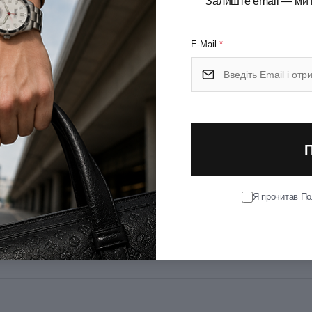
Залиште email — ми 
кульковому стрижню, ручка забезпечує м'яке, рівне
жиною до 3,5 км. Ця модель ідеально збалансована за
 використання.
E-Mail
*
ханізму.
Я прочитав
По