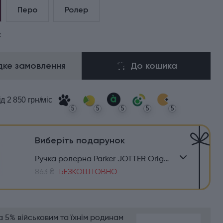
Перо
Ролер
₴
ке замовлення
До кошика
ід 2 850 грн/міс
5
5
5
5
5
Виберіть подарунок
Ручка ролерна Parker JOTTER Originals Green CT RB
863 ₴
БЕЗКОШТОВНО
 5% військовим та їхнім родинам