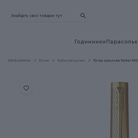
Годинники
Парасольк
Attributetime
Ручки
Кулькові ручки
Ручка кулькова Parker IN