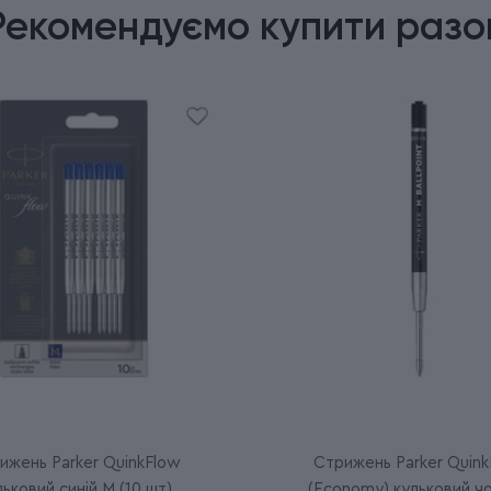
Рекомендуємо купити разо
ижень Parker QuinkFlow
Стрижень Parker Quink
льковий синій M (10 шт)
(Economy) кульковий ч