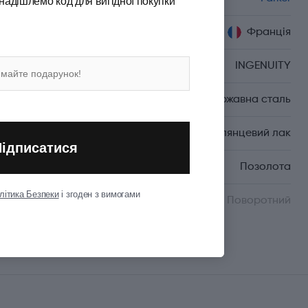
надішлемо код для вигідної покупки
Країна походження
Франція
Серія
INGENUITY
Матеріал корпуса
Неіржавна сталь
Матеріал покриття
Глянцевий лак
Підписатися
Матеріал оздоблення
Позолота
літика Безпеки
і згоден з вимогами
Механізм
Поворотний
Показати всі