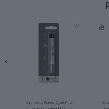
Стрижень Parker QuinkFlow
Стр
кульковий чорний M (3 шт)
ку