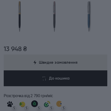
13 948 ₴
Швидке замовлення
До кошика
Розстрочка
від 2 790 грн/міс
5
5
5
5
5