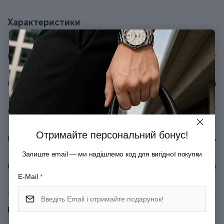
механізму.
У комплекті кульковий стрижень QuinkFlow.
Характеристики
Виготовлено у Франції.
Подарунковий футляр.
Бренд
Parker
Країна походження
Франція
Серія
SONNET
Отримайте персональний бонус!
Матеріал корпуса
Неіржавна сталь
Залиште email — ми надішлемо код для вигідної покупки
Матеріал покриття
Глянцевий лак
E-Mail
*
Матеріал оздоблення
Родієво-паладієве
Показати всі
Механізм
Поворотний