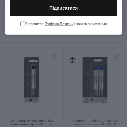
Підписатися
Відгуки:
★ 0 (0)
Колір корпуса
Червоний
Я прочитав
Політика Безпеки
і згоден з вимогами
Рекомендуємо купити разом
Колір ковпачка
Металевий
Колір оздоблення
Сріблястий
Колір чорнила
Чорний
Ручка використовує кулькові
Додаткові характеристики
та гелеві стрижні
SONNET Metal & Red Lacquer
Група
CT
Тип випуску товару
Серійний
Стрижень Parker QuinkFlow
Стрижень Parker QuinkFlow
кульковий чорний M (3 шт)
кульковий синій M (10 шт)