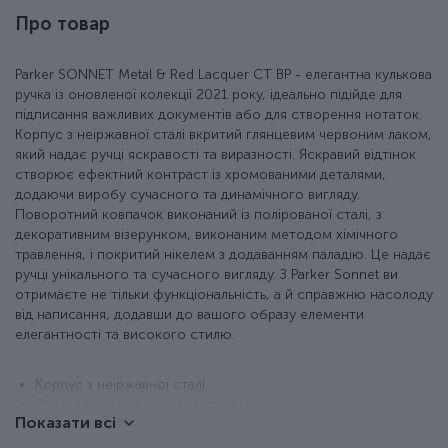
Про товар
Parker SONNET Metal & Red Lacquer CT BP - елегантна кулькова
ручка із оновленої колекції 2021 року, ідеально підійде для
підписання важливих документів або для створення нотаток.
Корпус з неіржавної сталі вкритий глянцевим червоним лаком,
який надає ручці яскравості та виразності. Яскравий відтінок
створює ефектний контраст із хромованими деталями,
додаючи виробу сучасного та динамічного вигляду.
Поворотний ковпачок виконаний із полірованої сталі, з
декоративним візерунком, виконаним методом хімічного
травлення, і покритий нікелем з додаванням паладію. Це надає
ручці унікального та сучасного вигляду. З Parker Sonnet ви
отримаєте не тільки функціональність, а й справжню насолоду
від написання, додавши до вашого образу елементи
елегантності та високого стилю.
Корпус з неіржавної сталі.
Сталевий ковпачок з візерунком.
Показати всі
Нікеле-паладієве оздоблення деталей.
Легка активація стрижня за допомогою поворотного