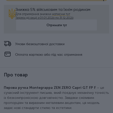
Знижка 5% військовим та їхнім родинам
Для отримання знижки
натисни тут
Термін дії акції з 01.01.2026 по 31.12.2026
Отримати тут
Умови безкоштовної доставки
Оплата карткою або під час отримання
Про товар
Перова ручка Montegrappa ZEN ZERO Capri GT FP F
– це
сучасний інструмент письма, який поєднує механічну точність
із безкомпромісною довговічністю. Завдяки сміливим
пропорціям та виразним металевим акцентам, ця модель
задає нові стандарти стилю та естетики.