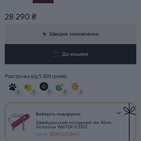
28 290 ₴
Швидке замовлення
До кошика
Розстрочка
від 5 658 грн/міс
5
5
5
5
5
Виберіть подарунок
Швейцарський складаний ніж 84мм
Victorinox WAITER 0.3303
БЕЗКОШТОВНО
1 257 ₴