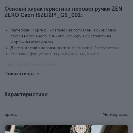
Основні характеристики перової ручки ZEN
ZERO Capri ISZEI2IY_G9_001:
Матеріали: корпус і ковпачок виготовлені з акрилової
смоли насиченого синього кольору з абстрактним
морським візерунком.
Декор: деталі з легованої сталі із золотим IP-покриттям.
Ковпачок фіксується на різьбу для надійності.
Перо та система письма
Показати всі
Перо з неіржавної сталі з позолотою.
Розмір пера: F (тонке) – для точного та витонченого
письма.
Характеристики
Система заправки: стандартний міжнародний картридж
або конвертер.
Комплектація
Бренд
Montegrappa
Перова ручка Montegrappa ISZEI2IY_G9_001
Країна походження
Італія