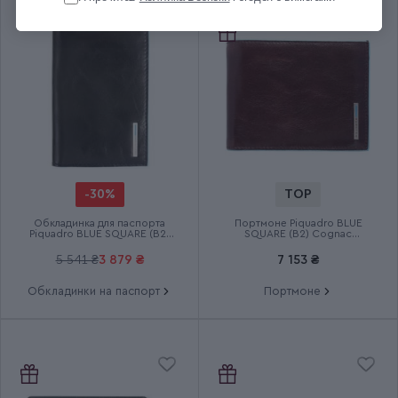
Колір пера
Золотистий
Розмір пера
F (тонкий)
Довжина (см)
14.3
Діаметр (см)
1.4
-30%
TOP
Обкладинка для паспорта
Портмоне Piquadro BLUE
Вага (кг)
0.032
Piquadro BLUE SQUARE (B2)
SQUARE (B2) Cognac
Black AS300B2_N
PU1240B2_MO
5 541 ₴
3 879 ₴
7 153 ₴
Колір чорнила
Чорний; Синій
Обкладинки на паспорт
Портмоне
Картриджно-конвертерна
Додаткові характеристики
система
Група
ZEN ZERO Capri GT