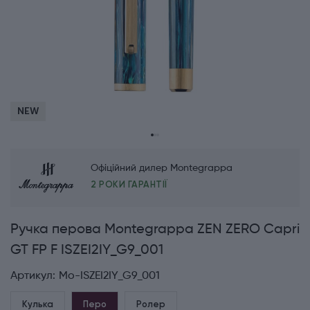
NEW
Офіційний дилер Montegrappa
2 РОКИ ГАРАНТІЇ
Ручка перова Montegrappa ZEN ZERO Capri
GT FP F ISZEI2IY_G9_001
Артикул:
Mo-ISZEI2IY_G9_001
Кулька
Перо
Ролер