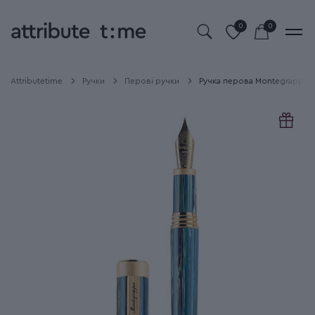
0
0
Attributetime
Ручки
Перові ручки
Ручка перова Montegrappa Z