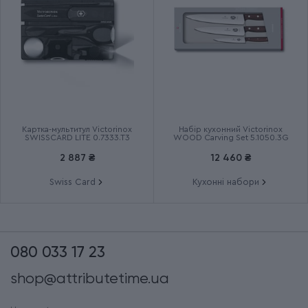
Термін гарантії
2 роки
Картка-мультитул Victorinox
Набір кухонний Victorinox
SWISSCARD LITE 0.7333.T3
WOOD Carving Set 5.1050.3G
2 887 ₴
12 460 ₴
Swiss Card
Кухонні набори
080 033 17 23
shop@attributetime.ua