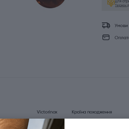
Для от
Термін ді
Умови
Оплат
Victorinox
Країна походження