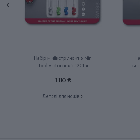
Набір мініінструментів Mini
На
Tool Victorinox 2.1201.4
вог
1 110 ₴
Деталі для ножів