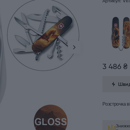
Артикул:
Vx1
3 486 ₴
Швид
Розстрочка
в
Знижка