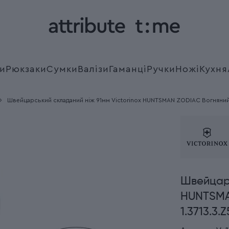
и
Рюкзаки
Сумки
Валізи
Гаманці
Ручки
Ножі
Кухня
Швейцарський складаний ніж 91мм Victorinox HUNTSMAN ZODIAC Вогняний 
Швейцарс
HUNTSMA
1.3713.3.