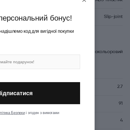
Целідор/ABS-пластик
персональний бонус!
Slip-joint
надішлемо код для вигідної покупки
Різнокольоровий
2.7
Підписатися
(мм)
91
літика Безпеки
і згоден з вимогами
4