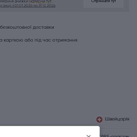
Отримати тут
римання знижки
натисни тут
ї акції з 01.01.2026 по 31.12.2026
 безкоштовної доставки
а карткою або під час отримання
Швейцарія