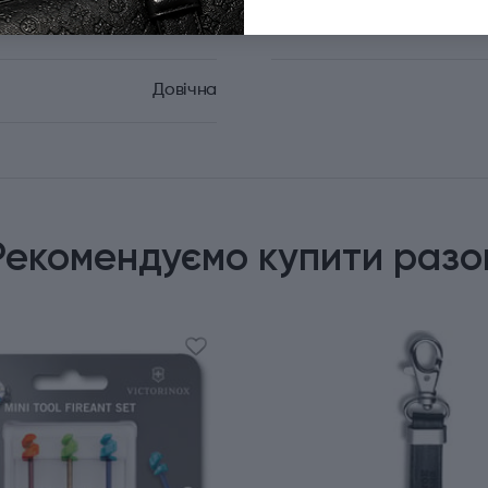
VICTORINOX ZODIAC
Тип випуску товару
Довічна
Рекомендуємо купити разо