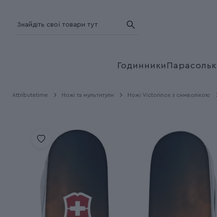
Годинники
Парасольк
Attributetime
Ножі та мультитули
Ножі Victorinox з символікою