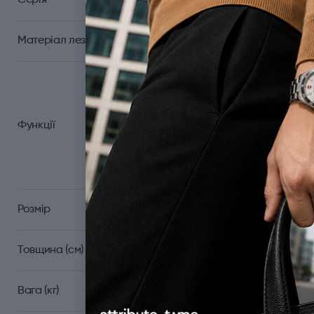
Серія
Матеріал леза
Велика пласка викру
Зубочистка; Кільце/от
ніж; Гачок багатоціль
Функції
Мале лезо; Ножиці; В
для зняття ізоля
Розмір
Товщина (см)
Вага (кг)