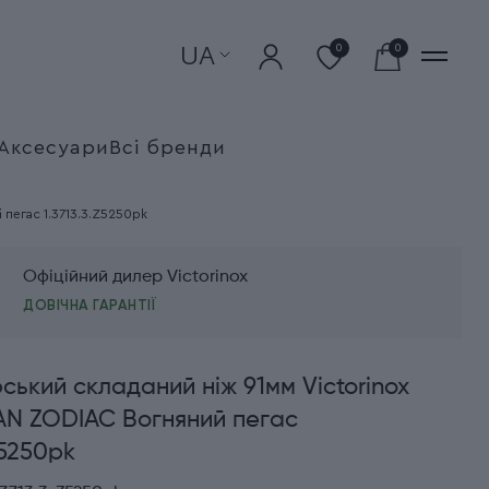
UA
0
0
Аксесуари
Всі бренди
пегас 1.3713.3.Z5250pk
Офіційний дилер Victorinox
ДОВІЧНА ГАРАНТІЇ
ький складаний ніж 91мм Victorinox
N ZODIAC Вогняний пегас
Z5250pk