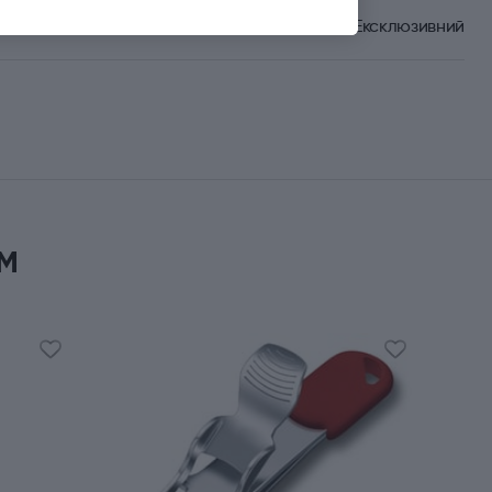
Ексклюзивний
м