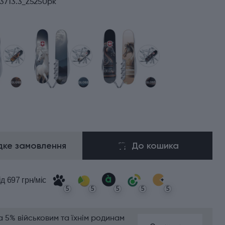
3713.3_Z5250pk
ке замовлення
До кошика
ід 697 грн/міс
5
5
5
5
5
 5% військовим та їхнім родинам