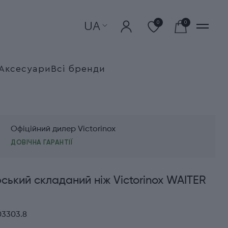
UA
0
0
Аксесуари
Всі бренди
Офіційний дилер Victorinox
ДОВІЧНА ГАРАНТІЇ
ький складаний ніж Victorinox WAITER
03303.8