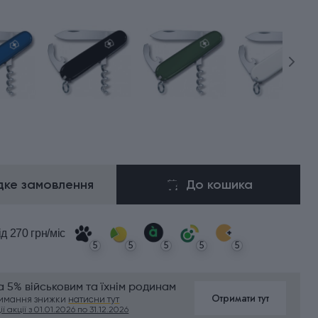
ке замовлення
До кошика
ід 270 грн/міс
5
5
5
5
5
 5% військовим та їхнім родинам
Отримати тут
римання знижки
натисни тут
ї акції з 01.01.2026 по 31.12.2026