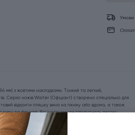
Умови
Оплат
84 мм) з жовтими накладками. Тонкий та легкий,
в. Серію ножів Waiter (Офіціант) створено спеціально для
товий відкрити пляшку вина на пікніку або вдома, а також
и сиру та фруктів. Всі інструменти гарантують високу
ий складаний ніж Вікторінокс має 9 функцій: