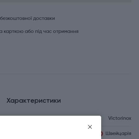
 безкоштовної доставки
а карткою або під час отримання
Характеристики
Бренд
Victorinox
Країна походження
Швейцарія