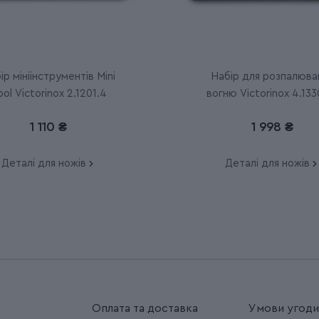
ір мініінструментів Mini
Набір для розпалюва
ool Victorinox 2.1201.4
вогню Victorinox 4.133
1 110 ₴
1 998 ₴
Деталі для ножів
Деталі для ножів
Оплата та доставка
Умови угод