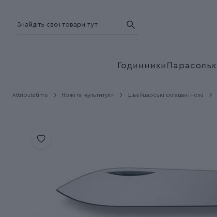
Годинники
Парасольк
Attributetime
Ножі та мультитули
Швейцарські складані ножі