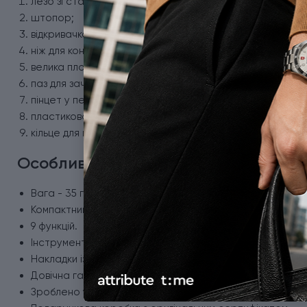
лезо зі сталі;
штопор;
відкривачка;
ніж для консервів;
велика плоска викрутка;
паз для зачистки дротів;
пінцет у передній накладці;
пластикова зубочистка;
кільце для кріплення.
Особливості ножа Victorinox
Вага - 35 г.
Компактний розмір - 84 x 26 x 12 мм.
9 функцій.
Інструменти виготовлено з неіржавної сталі.
Накладки із ударостійкого пластику з логотипом бренд
Довічна гарантія.
Зроблено у Швейцарії.