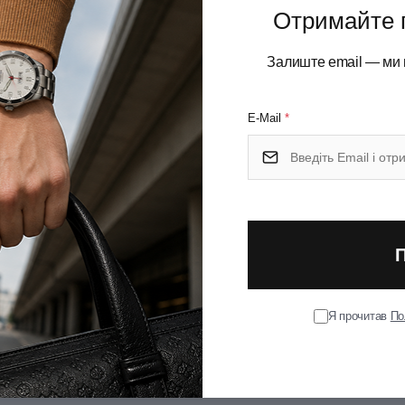
Отримайте 
Залиште email — ми 
E-Mail
*
Я прочитав
По
у.