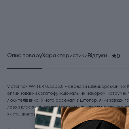
0
Опис товару
Характеристики
Відгуки
Victorinox WAITER 0.3303.8 - середній швейцарський ніж (
оптимізований багатофункціональним набором інструменті
любителів вина. У його арсеналі є штопор, який завжди го
лезо з класичним гладким заточенням, ідеальне для нарізк
якість, довговічну роботу та відсутність люфту. Кишеньков