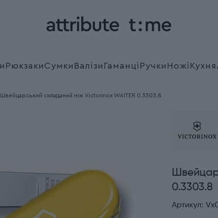
и
Рюкзаки
Сумки
Валізи
Гаманці
Ручки
Ножі
Кухня
Швейцарський складаний ніж Victorinox WAITER 0.3303.8
Швейцарс
0.3303.8
Артикул:
Vx