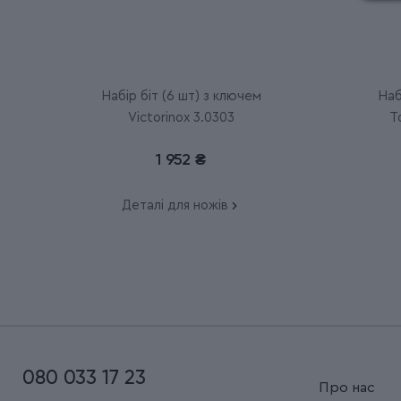
Набір біт (6 шт) з ключем
Наб
Victorinox 3.0303
T
1 952 ₴
Деталі для ножів
080 033 17 23
Про нас