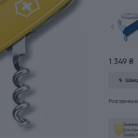
1 349 ₴
Швид
Розстрочка
в
Знижка
Для от
Термін ді