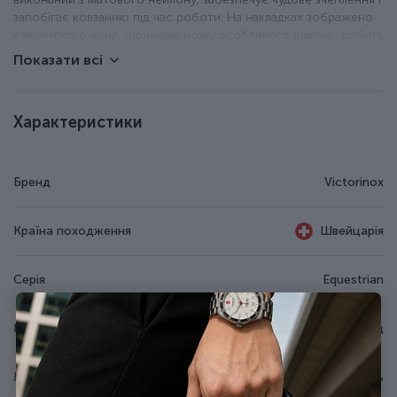
запобігає ковзанню під час роботи. На накладках зображено
елегантного коня, що надає ножу особливого шарму і робить
його ідеальним аксесуаром для всіх, хто цінує справжню
Показати всі
красу коней. До набору входять:
великий клинок із фіксацією типу Liner Lock;
Характеристики
штопор;
шило-кернер;
відкривачка для пляшок;
Бренд
Victorinox
+ велика плоска викрутка;
+ паз для зняття ізоляції;
+ консервний ніж;
Країна походження
Швейцарія
пилка по дереву;
інструмент для чищення копит;
пінцет;
Серія
Equestrian
пластикова зубочистка;
кільце для ключів або темляка.
Матеріал руків'я/накладок
Поліамід
Особливості ножа Victorinox 0.8583
Матеріал леза
Неіржавна сталь
Вага - 125 г.