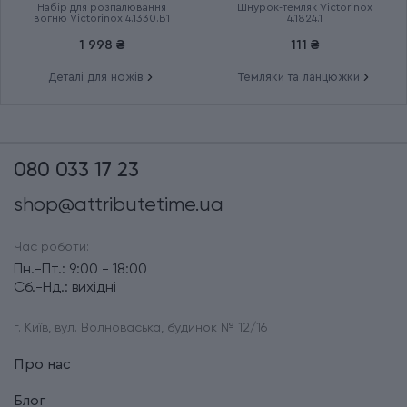
Набір для розпалювання
Шнурок-темляк Victorinox
вогню Victorinox 4.1330.B1
4.1824.1
1 998 ₴
111 ₴
Деталі для ножів
Темляки та ланцюжки
080 033 17 23
shop@attributetime.ua
Час роботи:
Пн.-Пт.: 9:00 - 18:00
Сб.-Нд.: вихідні
г. Київ, вул. Волноваська, будинок № 12/16
Про нас
Блог