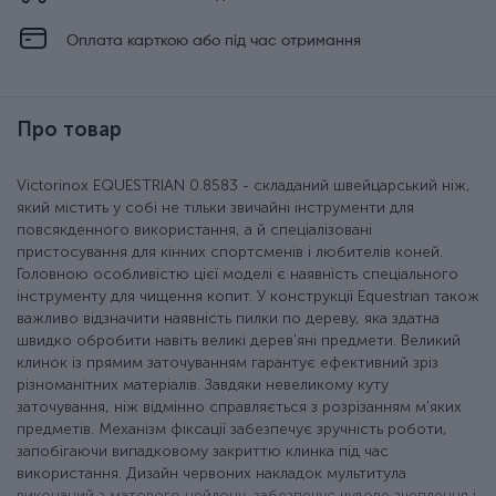
Оплата карткою або під час отримання
Про товар
Victorinox EQUESTRIAN 0.8583 - складаний швейцарський ніж,
який містить у собі не тільки звичайні інструменти для
повсякденного використання, а й спеціалізовані
пристосування для кінних спортсменів і любителів коней.
Головною особливістю цієї моделі є наявність спеціального
інструменту для чищення копит. У конструкції Equestrian також
важливо відзначити наявність пилки по дереву, яка здатна
швидко обробити навіть великі дерев'яні предмети. Великий
клинок із прямим заточуванням гарантує ефективний зріз
різноманітних матеріалів. Завдяки невеликому куту
заточування, ніж відмінно справляється з розрізанням м'яких
предметів. Механізм фіксації забезпечує зручність роботи,
запобігаючи випадковому закриттю клинка під час
використання. Дизайн червоних накладок мультитула
виконаний з матового нейлону, забезпечує чудове зчеплення і