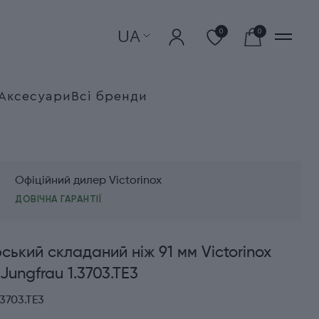
UA
0
0
Аксесуари
Всі бренди
Офіційний дилер Victorinox
ДОВІЧНА ГАРАНТІЇ
ький складаний ніж 91 мм Victorinox
Jungfrau 1.3703.TE3
3703.TE3