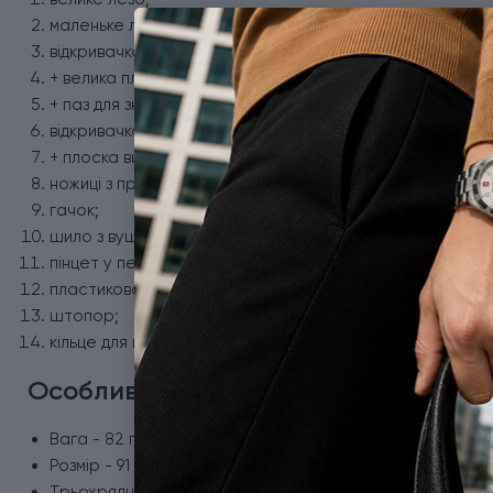
маленьке лезо;
відкривачка для пляшок;
+ велика плоска викрутка;
+ паз для зняття ізоляції;
відкривачка для консервів;
+ плоска викрутка 3 мм;
ножиці з пружинним механізмом;
гачок;
шило з вушком для шиття;
пінцет у передній накладці;
пластикова зубочистка;
штопор;
кільце для кріплення.
Особливості ножа Victorinox 1.3703.T
Вага - 82 г.
Розмір - 91 x 26 x 18 мм.
Трьохрядний ніж на 14 функцій.