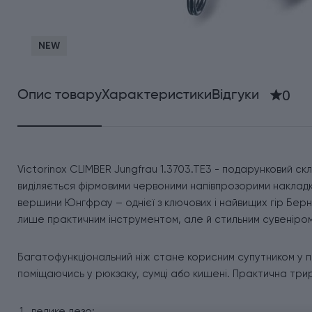
NEW
0
Опис товару
Характеристики
Відгуки
Victorinox CLIMBER Jungfrau 1.3703.TE3 - подарунковий скл
виділяється фірмовими червоними напівпрозорими наклад
вершини Юнгфрау – однієї з ключових і найвищих гір Бер
лише практичним інструментом, але й стильним сувеніром
Багатофункціональний ніж стане корисним супутником у п
поміщаючись у рюкзаку, сумці або кишені. Практична трир
велике лезо;