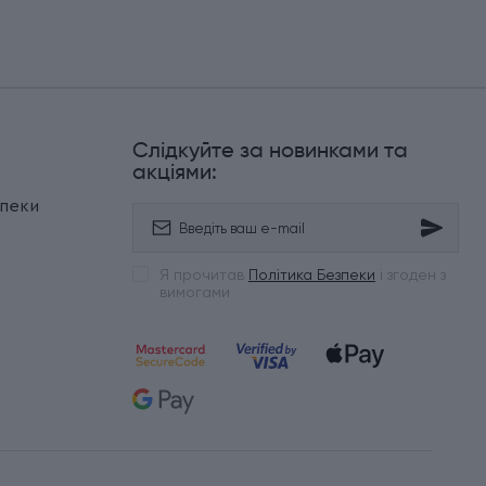
Слідкуйте за новинками та
и
акціями:
зпеки
Я прочитав
Політика Безпеки
і згоден з
вимогами