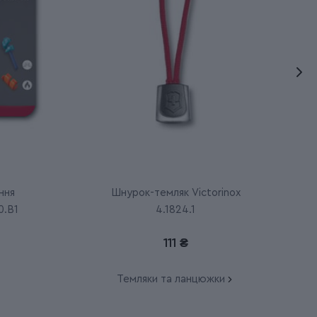
ння
Шнурок-темляк Victorinox
0.B1
4.1824.1
111 ₴
Темляки та ланцюжки