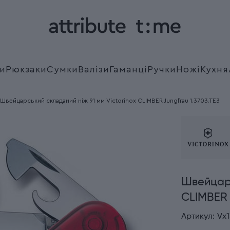
и
Рюкзаки
Сумки
Валізи
Гаманці
Ручки
Ножі
Кухня
Швейцарський складаний ніж 91 мм Victorinox CLIMBER Jungfrau 1.3703.TE3
Швейцарс
CLIMBER 
Артикул:
Vx1