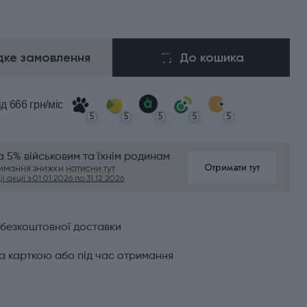
ке замовлення
До кошика
ід 666 грн/міс
5
5
5
5
5
 5% військовим та їхнім родинам
Отримати тут
римання знижки
натисни тут
ї акції з 01.01.2026 по 31.12.2026
 безкоштовної доставки
а карткою або під час отримання