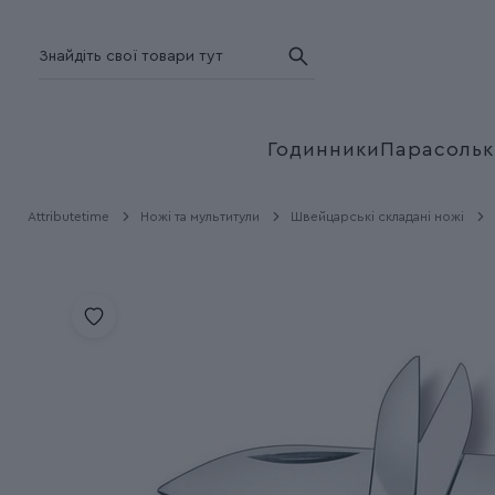
Годинники
Парасольк
Attributetime
Ножі та мультитули
Швейцарські складані ножі