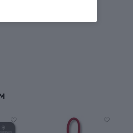
Показати всі
м