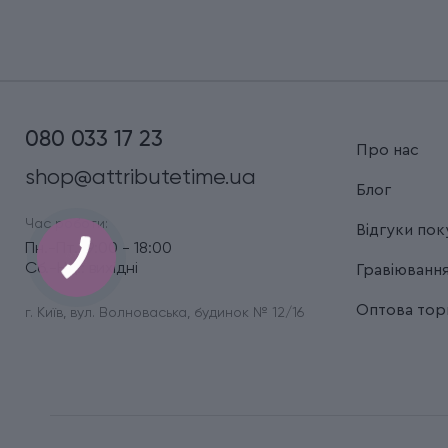
080 033 17 23
Про нас
shop@attributetime.ua
Блог
Час роботи:
Відгуки пок
Пн.-Пт.: 9:00 - 18:00
Сб.-Нд.: вихідні
Гравіюванн
Оптова торг
г. Київ, вул. Волноваська, будинок № 12/16