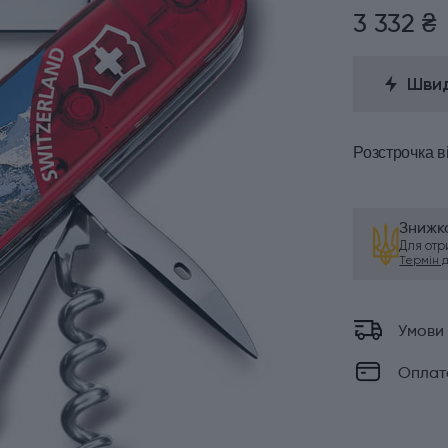
3 332 ₴
Швид
Розстрочка
в
Знижка
Для от
Термін ді
Умови
Оплат