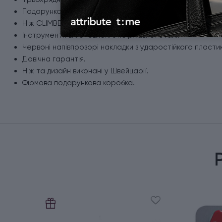
Подарунковий випуск Victorinox.
Ніж CLIMBER із зображенням вершини Юнгфрау.
Інструменти виготовлені з неіржавної сталі.
Червоні напівпрозорі накладки з ударостійкого пластик
Довічна гарантія.
Ніж та дизайн виконані у Швейцарії.
Фірмова подарункова коробка.