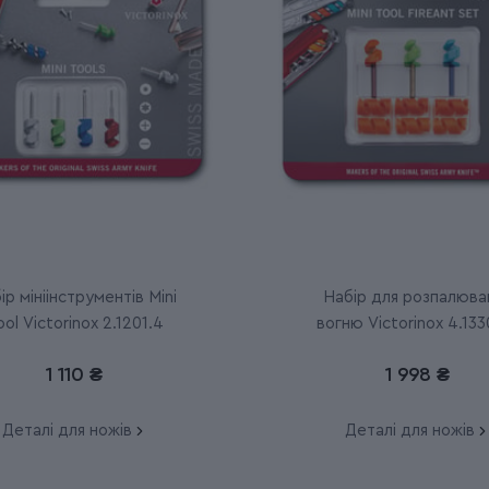
ір мініінструментів Mini
Набір для розпалюва
ool Victorinox 2.1201.4
вогню Victorinox 4.133
1 110 ₴
1 998 ₴
Деталі для ножів
Деталі для ножів