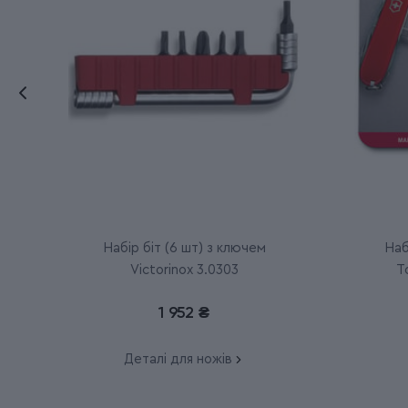
Набір біт (6 шт) з ключем
Наб
Victorinox 3.0303
T
1 952 ₴
Деталі для ножів