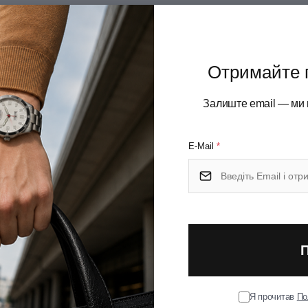
Отримайте 
Залиште email — ми 
E-Mail
*
E3
Я прочитав
По