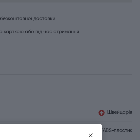
 безкоштовної доставки
а карткою або під час отримання
Швейцарія
Целідор/ABS-пластик