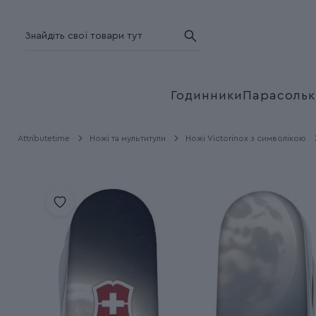
Годинники
Парасольк
Attributetime
Ножі та мультитули
Ножі Victorinox з символікою