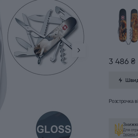
3 486 ₴
Швид
Розстрочка
в
Знижка
Для от
Термін ді