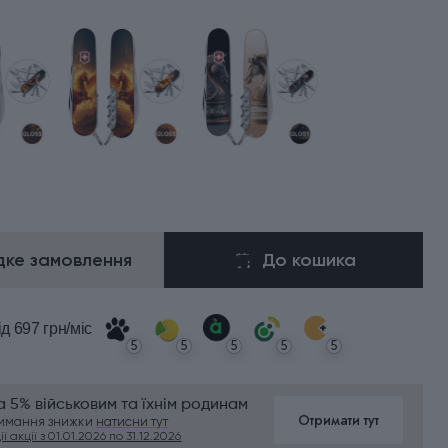
ке замовлення
До кошика
ід 697 грн/міс
5
5
5
5
5
 5% військовим та їхнім родинам
Отримати тут
римання знижки
натисни тут
ї акції з 01.01.2026 по 31.12.2026