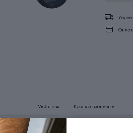
Умови
Оплат
Victorinox
Країна походження
Huntsman
Матеріал руків'я/накладок