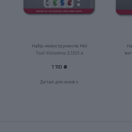
Набір мініінструментів Mini
На
Tool Victorinox 2.1201.4
вог
1 110 ₴
Деталі для ножів