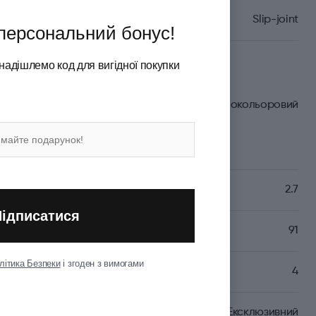
Slip-joint
персональний бонус!
надішлемо код для вигідної покупки
Різнокольоровий
2.7
Підписатися
(мм)
91
літика Безпеки
і згоден з вимогами
4
Ексклюзивний