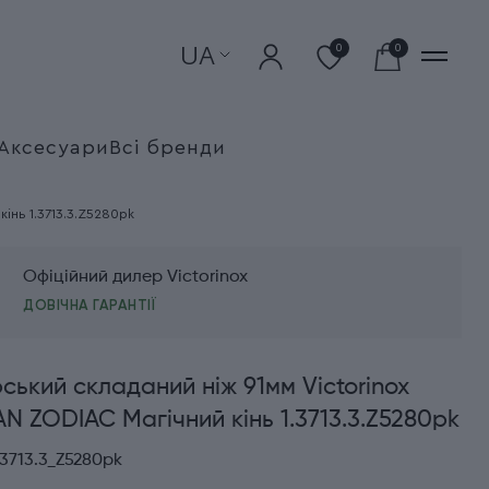
UA
0
0
Аксесуари
Всі бренди
інь 1.3713.3.Z5280pk
Офіційний дилер Victorinox
ДОВІЧНА ГАРАНТІЇ
ький складаний ніж 91мм Victorinox
 ZODIAC Магічний кінь 1.3713.3.Z5280pk
3713.3_Z5280pk