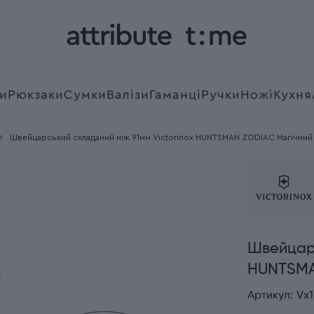
и
Рюкзаки
Сумки
Валізи
Гаманці
Ручки
Ножі
Кухня
Швейцарський складаний ніж 91мм Victorinox HUNTSMAN ZODIAC Магічний к
Швейцарс
HUNTSMAN
Артикул:
Vx1