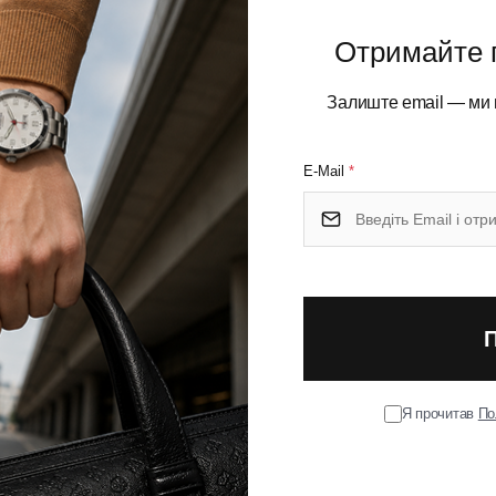
Неіржавна сталь
Тип ножового замка
Отримайте 
тка; Велике лезо; Шпилька;
Залиште email — ми 
вір для підвісу; Консервний
овий; Мала пласка викрутка;
Колір
E-Mail
*
ідкривачка для пляшок; Паз
ції; Пилка по дереву; Пінцет;
Дірокол-шило; Штопор
Середній
Ширина (см)
2.1
Довжина складаного ножа 
Я прочитав
По
0.097
Кількість шарів
VICTORINOX ZODIAC
Тип випуску товару