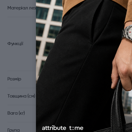
Матеріал леза
Велика пласка викру
Зубочистка; Кільце/от
ніж; Гачок багатоціль
Функції
Мале лезо; Ножиці; В
для зняття ізоля
Розмір
Товщина (см)
Вага (кг)
Група