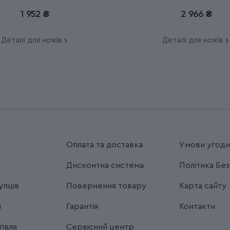
1 952 ₴
2 966 ₴
Деталі для ножів
Деталі для ножів
Оплата та доставка
Умови угод
Дисконтна система
Політика Бе
упців
Повернення товару
Карта сайту
я
Гарантія
Контакти
івля
Сервісний центр