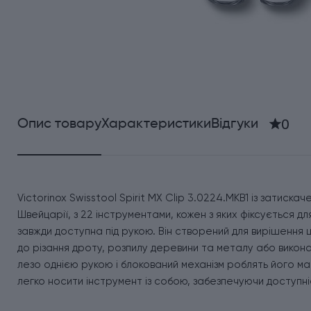
0
Опис товару
Характеристики
Відгуки
Victorinox Swisstool Spirit MX Clip 3.0224.MKB1 із затиска
Швейцарії, з 22 інструментами, кожен з яких фіксується 
завжди доступна під рукою. Він створений для вирішення 
до різання дроту, розпилу деревини та металу або викона
лезо однією рукою і блокований механізм роблять його мак
легко носити інструмент із собою, забезпечуючи доступні