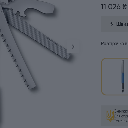
11 026 ₴
Швид
Розстрочка
в
Знижка
Для от
Термін ді