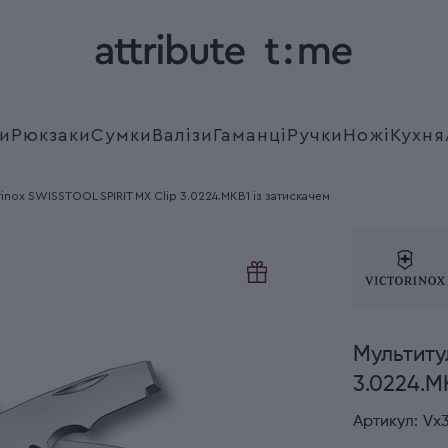
и
Рюкзаки
Сумки
Валізи
Гаманці
Ручки
Ножі
Кухня
rinox SWISSTOOL SPIRIT MX Clip 3.0224.MKB1 із затискачем
Мультиту
3.0224.M
Артикул:
Vx