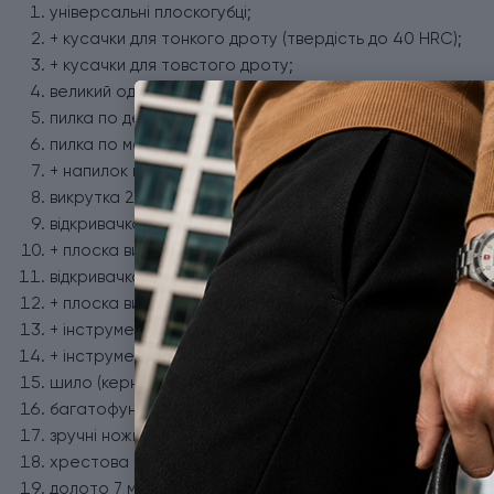
універсальні плоскогубці;
+ кусачки для тонкого дроту (твердість до 40 HRC);
+ кусачки для товстого дроту;
великий одноручний клинок із гладким заточуванням;
пилка по дереву;
пилка по металу;
+ напилок по металу;
викрутка 2 мм;
відкривачка для консервів;
+ плоска викрутка 3 мм;
відкривачка для пляшок;
+ плоска викрутка 6 мм;
+ інструмент для відкриття ящиків;
+ інструмент для згинання дроту;
шило (кернер);
багатофункціональний гачок;
зручні ножиці;
хрестова викрутка 1/2;
долото 7 мм;