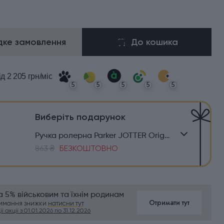
ке замовлення
До кошика
ід 2 205 грн/міс
5
5
5
5
5
Виберіть подарунок
Ручка ролерна Parker JOTTER Originals Blue CT RB
863 ₴
БЕЗКОШТОВНО
 5% військовим та їхнім родинам
Отримати тут
римання знижки
натисни тут
ї акції з 01.01.2026 по 31.12.2026