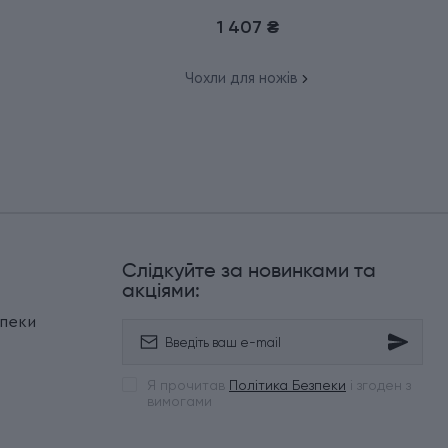
1 407 ₴
Чохли для ножів
Слідкуйте за новинками та
и
акціями:
зпеки
Я прочитав
Політика Безпеки
і згоден з
вимогами