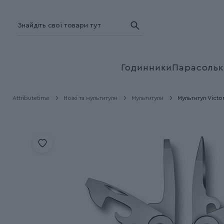
Годинники
Парасольк
Attributetime
Ножі та мультитули
Мультитули
Мультитул Victo