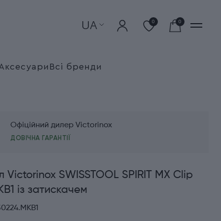
UA
0
0
Аксесуари
Всі бренди
Офіційний дилер Victorinox
ДОВІЧНА ГАРАНТІЇ
л Victorinox SWISSTOOL SPIRIT MX Clip
KB1 із затискачем
30224.MKB1