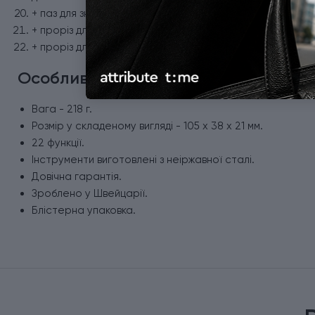
+ паз для зняття ізоляції;
+ проріз для поздовжнього розрізу кабелю;
+ проріз для поперечного розрізу кабелю.
Особливості мультитула Victorinox
Вага - 218 г.
Розмір у складеному вигляді - 105 x 38 x 21 мм.
22 функції.
Інструменти виготовлені з неіржавної сталі.
Довічна гарантія.
Зроблено у Швейцарії.
Блістерна упаковка.