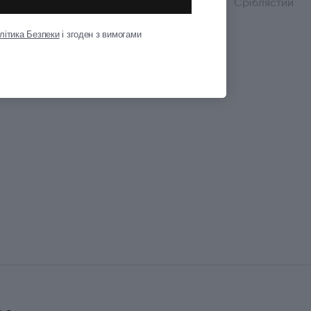
Колір
Сріблястий
літика Безпеки
і згоден з вимогами
Показати всі