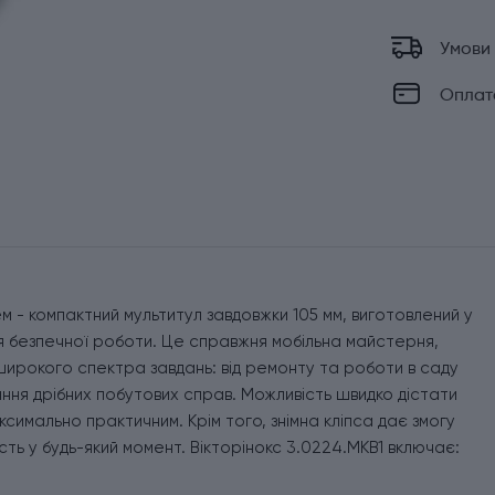
Умови
Оплат
чем - компактний мультитул завдовжки 105 мм, виготовлений у
для безпечної роботи. Це справжня мобільна майстерня,
широкого спектра завдань: від ремонту та роботи в саду
ння дрібних побутових справ. Можливість швидко дістати
симально практичним. Крім того, знімна кліпса дає змогу
сть у будь-який момент. Вікторінокс 3.0224.MKB1 включає: