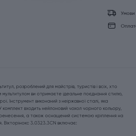
Умови
Оплат
итул, розроблений для майстрів, туристів і всіх, хто
им мультитулом ви отримаєте ідеальне поєднання стилю,
ої. Інструмент виконаний з неіржавної сталі, яка
. У комплект входить нейлоновий чохол чорного кольору,
 перенесення, а також оснащений системою кріплення на
. Вікторінокс 3.0323.3CN включає: