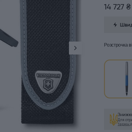
14 727 ₴
Швид
Розстрочка
в
Знижка
Для от
Термін ді