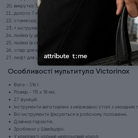
викрутка 7,5 мм;
долото 7 мм;
стамеска;
+ інструмент для зачистки дроту;
лінійка (у дюймах);
лінійка (в сантиметрах);
отвір для кліпа;
люфт для штопора.
Особливості мультитула Victorinox
Вага - 316 г.
Розмір - 115 x 18 мм.
27 функцій.
Інструменти виготовлені з неіржавної сталі з оксидним 
Всі інструменти фіксуються в робочому положенні.
Довічна гарантія.
Зроблено у Швейцарії.
У комплекті чорний нейлоновий чохол.