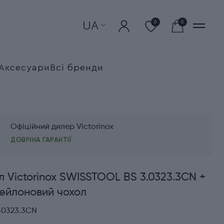
UA
0
0
Аксесуари
Всі бренди
Офіційний дилер Victorinox
ДОВІЧНА ГАРАНТІЇ
л Victorinox SWISSTOOL BS 3.0323.3CN +
ейлоновий чохол
30323.3CN