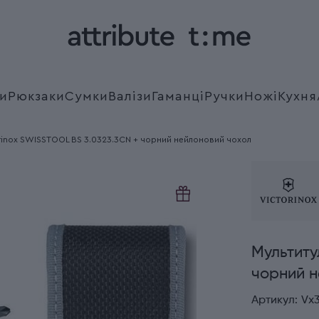
и
Рюкзаки
Сумки
Валізи
Гаманці
Ручки
Ножі
Кухня
orinox SWISSTOOL BS 3.0323.3CN + чорний нейлоновий чохол
Мультиту
чорний н
Артикул:
Vx