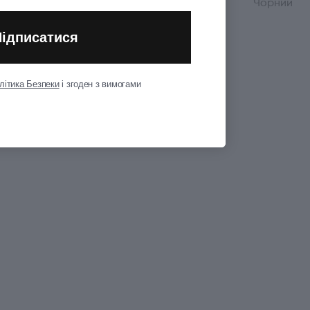
Колір
Чорний
Показати всі
Підписатися
літика Безпеки
і згоден з вимогами