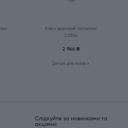
ючем
Ключ храповий Victorinox
3.0304
2 966 ₴
Деталі для ножів
Слідкуйте за новинками та
и
акціями: