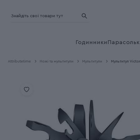
Годинники
Парасольк
Attributetime
Ножі та мультитули
Мультитули
Мультитул Vict