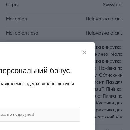
Серія
Swisstool
Матеріал
Неіржавна сталь
Матеріал леза
Неіржавна сталь
Функції
Велика пласка викрутка;
Велике лезо; Мала
пласка викрутка;
персональний бонус!
Напилок; Ножівка по
металу; Обтискний
інструмент; Паз для
надішлемо код для вигідної покупки
зняття ізоляції; Лінійка;
Дірокол-шило; Пилка по
дереву; Кусачки для
дроту; Відкривачка для
пляшок; Консервний ніж