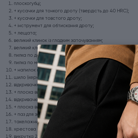
плоскогубці;
+ кусачки для тонкого дроту (твердість до 40 HRC);
+ кусачки для товстого дроту;
+ інструмент для обтискання дроту;
+ лещата;
великий клинок із гладким заточуванням;
великий клинок із серрейторним заточуванням;
пилка по дереву;
пилка по металу;
+ напилок по металу;
шило (кернер);
відкривачка для консервів;
+ плоска викрутка 3 мм;
відкривачка для пляшок;
+ плоска викрутка 5 мм;
+ паз для зняття ізоляції;
такелажний інструмент;
хрестова викрутка 1/2;
викрутка 2 мм;