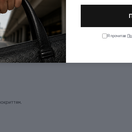
Я прочитав
По
покриттям.