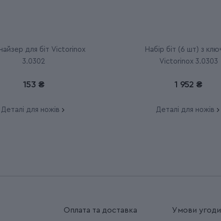
айзер для біт Victorinox
Набір біт (6 шт) з кл
3.0302
Victorinox 3.0303
153 ₴
1 952 ₴
Деталі для ножів
Деталі для ножів
Оплата та доставка
Умови угод