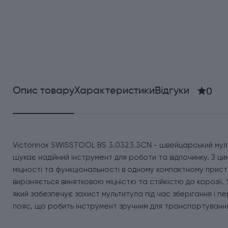
0
Опис товару
Характеристики
Відгуки
Victorinox SWISSTOOL BS 3.0323.3CN - швейцарський мульт
шукає надійний інструмент для роботи та відпочинку. З ц
міцності та функціональності в одному компактному пристр
вирізняється винятковою міцністю та стійкістю до корозії
який забезпечує захист мультитула під час зберігання і
пояс, що робить інструмент зручним для транспортування