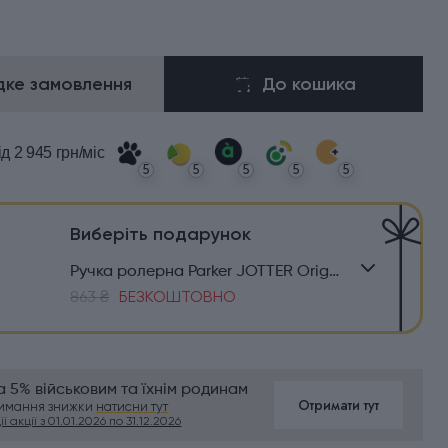
ке замовлення
До кошика
ід 2 945 грн/міс
5
5
5
5
5
Виберіть подарунок
Ручка ролерна Parker JOTTER Originals Blue CT RB
863 ₴
БЕЗКОШТОВНО
 5% військовим та їхнім родинам
Отримати тут
римання знижки
натисни тут
ї акції з 01.01.2026 по 31.12.2026