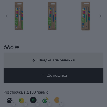
666 ₴
Швидке замовлення
До кошика
Розстрочка
від 133 грн/міс
5
5
5
5
5