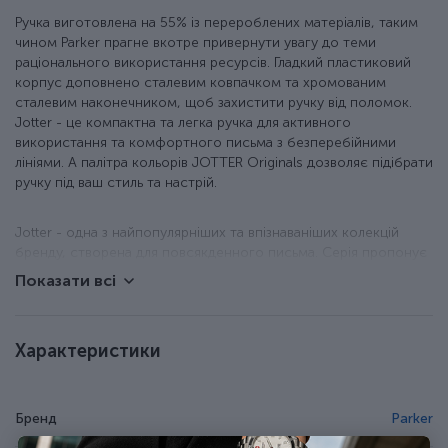
Ручка виготовлена на 55% із перероблених матеріалів, таким
чином Parker прагне вкотре привернути увагу до теми
раціонального використання ресурсів. Гладкий пластиковий
корпус доповнено сталевим ковпачком та хромованим
сталевим наконечником, щоб захистити ручку від поломок.
Jotter - це компактна та легка ручка для активного
використання та комфортного письма з безперебійними
лініями. А палітра кольорів JOTTER Originals дозволяє підібрати
ручку під ваш стиль та настрій.
Jotter - одна з найпопулярніших та впізнаваніших колекцій
бренду, створена для повсякденного письма. Серія пропонує
якісні ручки для тих, хто багато та часто пише. Без
Показати всі
перебільшення це ручка-зірка, адже саме кулькові ручки Jotter
ви найчастіше побачите в руках кіношних героїв.
Характеристики
Модель з базового асортименту колекції JOTTER.
Нижня частина корпусу з глянцевого пластику + ковпачок
із полірованої неіржавної сталі.
Бренд
Parker
Фірмовий затискач у формі стріли з хромованим
оздобленням.