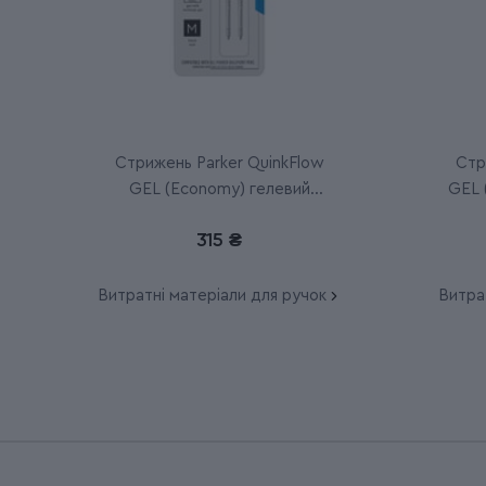
Стрижень Parker QuinkFlow
Стр
GEL (Economy) гелевий
GEL 
чорний M (2 шт)
315 ₴
Витратні матеріали для ручок
Витра