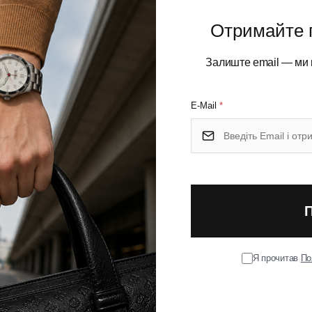
Отримайте 
Залиште email — ми 
вністю сталевий, а отже довговічний дизайн із
а серія Parker для активного використання та
ою. Компактні розміри та приємно відчутний в руці
E-Mail
*
а ручка ідеальна для тих, хто любить насичені лінії на
ом чорного кольору.
тимете багато років.
Я прочитав
По