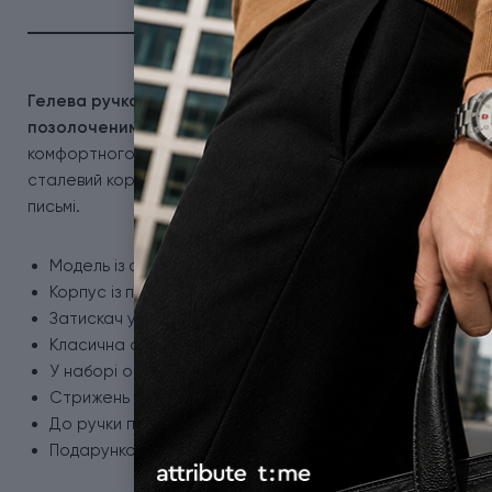
Гелева ручка Parker JOTTER Stainless Steel GT - це по
позолоченим кліпом.
Jotter - це по-справжньому культов
комфортного письма, щоб кожна ваша лінія була бездоганн
сталевий корпус з гладко відполірованою поверхнею, гелев
письмі.
Модель із основного асортименту колекції JOTTER.
Корпус із полірованої неіржавної сталі.
Затискач у формі стріли із золотим PVD-покриттям.
Класична активація стрижня натисканням кнопки.
У наборі оригінальний стрижень GEL з гелевим чорнил
Стрижень у ручці змінний, тому ручку ви використовува
До ручки підходять гелеві та кулькові стрижні Parker.
Подарункова коробка з оригінальним сертифікатом.