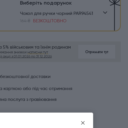
Виберіть подарунок
Чохол для ручки чорний PAR94541
164 ₴
БЕЗКОШТОВНО
 5% військовим та їхнім родинам
Отримати тут
римання знижки
натисни тут
ї акції з 01.01.2026 по 31.12.2026
 безкоштовної доставки
а карткою або під час отримання
на послуга з гравіювання