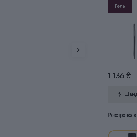
Гель
1 136 ₴
Швид
Розстрочка
в