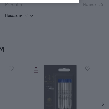
Механізм
Натискний
Показати всі
м