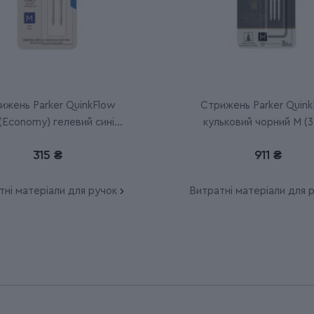
ижень Parker QuinkFlow
Стрижень Parker Quink
(Economy) гелевий синій
кульковий чорний M (3
М (2 шт)
315 ₴
911 ₴
тні матеріали для ручок
Витратні матеріали для 