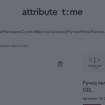
и
Рюкзаки
Сумки
Валізи
Гаманці
Ручки
Ножі
Кухня
tainless Steel GT GEL
Ручка ге
GEL
Артикул:
16 