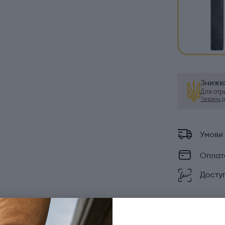
Знижка
Для от
Термін ді
Умови
Оплат
Доступ