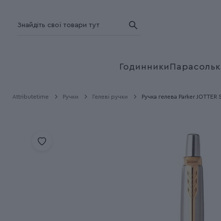
Годинники
Парасольк
Attributetime
Ручки
Гелеві ручки
Ручка гелева Parker JOTTER S