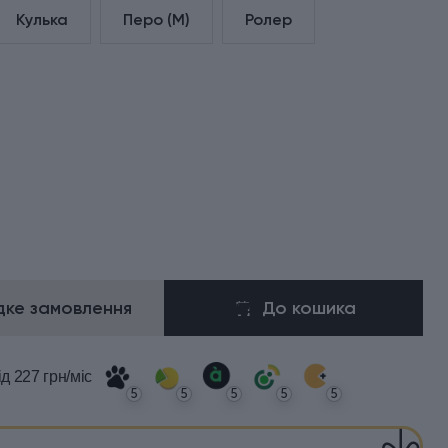
Кулька
Перо (М)
Ролер
ке замовлення
До кошика
ід 227 грн/міс
5
5
5
5
5