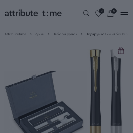
0
0
Attributetime
Ручки
Набори ручок
Подарунковий набір Parker 