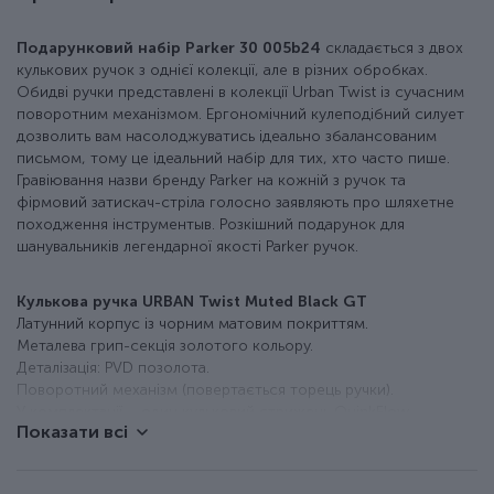
Подарунковий набір Parker 30 005b24
складається з двох
кулькових ручок з однієї колекції, але в різних обробках.
Обидві ручки представлені в колекції Urban Twist із сучасним
поворотним механізмом. Ергономічний кулеподібний силует
дозволить вам насолоджуватись ідеально збалансованим
письмом, тому це ідеальний набір для тих, хто часто пише.
Гравіювання назви бренду Parker на кожній з ручок та
фірмовий затискач-стріла голосно заявляють про шляхетне
походження інструментыв. Розкішний подарунок для
шанувальників легендарної якості Parker ручок.
Кулькова ручка URBAN Twist Muted Black GT
Латунний корпус із чорним матовим покриттям.
Металева грип-секція золотого кольору.
Деталізація: PVD позолота.
Поворотний механізм (повертається торець ручки).
У комплектації – один кульковий стрижень QuinkFlow.
Показати всі
Довжина ручки близько 136 мм.
Товщина – 15 мм.