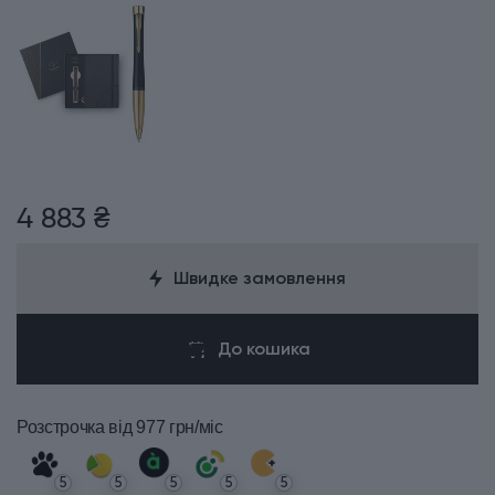
4 883 ₴
Швидке замовлення
До кошика
Розстрочка
від 977 грн/міс
5
5
5
5
5