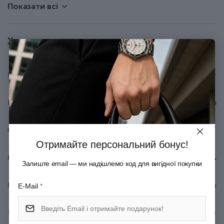
Показати всі
Стрижень у ручці змінний, тому ручкою ви зможете
користуватися багато років.
Елегантний подарунковий футляр Parker.
Характеристики
Бренд
Parker
Країна походження
Франція
Серія
SONNET
Отримайте персональний бонус!
Матеріал корпуса
Неіржавна сталь
Залиште email — ми надішлемо код для вигідної покупки
Матеріал покриття
Глянцевий лак
E-Mail
*
Матеріал оздоблення
Позолота