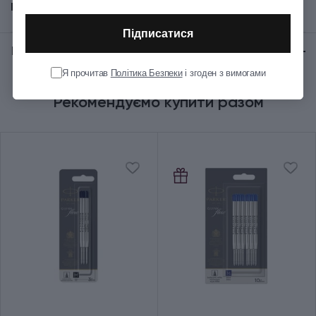
Показати всі
Механізм
Поворотний
Підписатися
Відгуки:
★ 0 (0)
Колір корпуса
Червоний
Я прочитав
Політика Безпеки
і згоден з вимогами
Рекомендуємо купити разом
Колір ковпачка
Червоний
Колір оздоблення
Золотистий
Колір чорнила
Чорний
Ручка використовує кулькові
Додаткові характеристики
та гелеві стрижні
Група
SONNET Intense Red GT
Тип випуску товару
Серійний