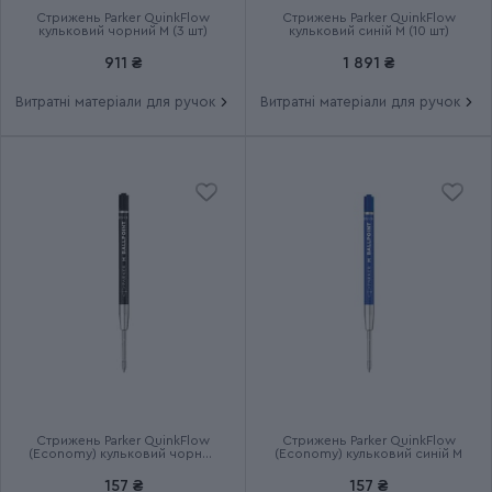
Стрижень Parker QuinkFlow
Стрижень Parker QuinkFlow
кульковий чорний M (3 шт)
кульковий синій M (10 шт)
Термін гарантії
2 роки
911 ₴
1 891 ₴
Витратні матеріали для ручок
Витратні матеріали для ручок
Стрижень Parker QuinkFlow
Стрижень Parker QuinkFlow
(Economy) кульковий чорний
(Economy) кульковий синій M
M
157 ₴
157 ₴