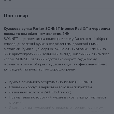
Про товар
Кулькова ручка Parker SONNET Intense Red GT з червоним
лаком та оздобленням золотом 24К.
SONNET - це преміальна колекція бренду Parker, в якій зібрані
справді дивовижні ручки з оздобленням дорогоцінними
металами. Ручки з цієї серії обожнюють і чоловіки, і жінки за
їхній аристократичний зовнішній вигляд і класичний стиль поза
часом. SONNET здатний надати значущості будь-якому
моменту, тому їх обирають ділові люди, професіонали. Ручка
для людей, які знаються на хороших речах.
Ручка з основного асортименту колекції SONNET.
Сталевий корпус з червоним лаковим покриттям.
Деталізація золотом 24К (958 проба).
Преміальний поворотний механізм ковпачка для активації
стрижня.
У комплектації кульковий стрижень із чорним чорнилом
(запас чорнила розраховано на лінію приблизно 3500 м).