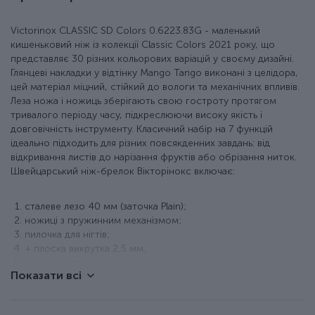
Victorinox CLASSIC SD Colors 0.6223.83G - маленький
кишеньковий ніж із колекції Classic Colors 2021 року, що
представляє 30 різних кольорових варіацій у своєму дизайні.
Глянцеві накладки у відтінку Mango Tango виконані з целідора,
цей матеріал міцний, стійкий до вологи та механічних впливів.
Леза ножа і ножиць зберігають свою гостроту протягом
тривалого періоду часу, підкреслюючи високу якість і
довговічність інструменту. Класичний набір на 7 функцій
ідеально підходить для різних повсякденних завдань: від
відкривання листів до нарізання фруктів або обрізання ниток.
Швейцарський ніж-брелок Вікторінокс включає:
сталеве лезо 40 мм (заточка Plain);
ножиці з пружинним механізмом;
пилочка для нігтів;
+ плоска викрутка 2,5 мм;
пінцет у передній накладці;
Показати всі
пластикова зубочистка;
кільце для кріплення.