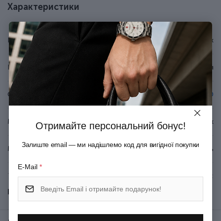
Особливості ножа Victorinox 0.6223.83G
Характеристики
Вага - 21 г.
Розмір - 58 x 18 x 9 мм.
Бренд
Victorinox
7 функцій.
Інструменти виготовлені з неіржавної сталі.
Помаранчеві накладки із ударостійкого пластику з
Країна походження
Швейцарія
логотипом бренду.
Довічна гарантія.
Серія
Зроблено у Швейцарії.
Classic SD
Нова подарункова упаковка від виробника.
Матеріал руків'я/накладок
Целідор/ABS-пластик
Отримайте персональний бонус!
Залиште email — ми надішлемо код для вигідної покупки
Матеріал леза
Неіржавна сталь
E-Mail
*
Тип ножового замка
Slip-joint
Показати всі
Ножиці; Мале лезо; Пилочка
для нігтів; Мала пласка