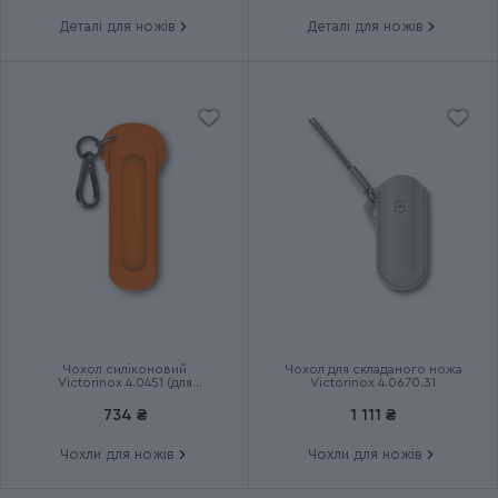
Тип випуску товару
Серійний
Деталі для ножів
Деталі для ножів
Країна збірки
Швейцарія
Термін гарантії
Довічна
Чохол силіконовий
Чохол для складаного ножа
Victorinox 4.0451 (для
Victorinox 4.0670.31
маленьких ножів Classic 58
мм)
734 ₴
1 111 ₴
Чохли для ножів
Чохли для ножів