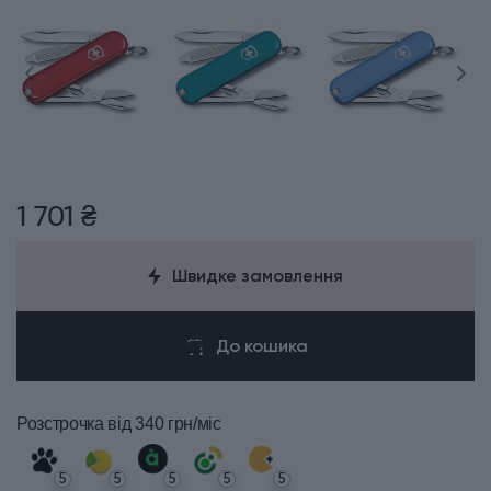
1 701 ₴
Швидке замовлення
До кошика
Розстрочка
від 340 грн/міс
5
5
5
5
5