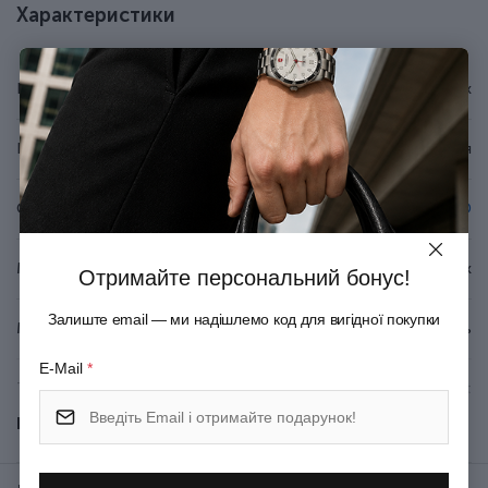
Особливості ножа Victorinox 0.6223.T29G
Характеристики
Вага - 21 г.
Розмір - 58 x 18 x 9 мм.
Бренд
Victorinox
7 функцій.
Інструменти виготовлені з неіржавної сталі.
Фіолетові накладки із напівпрозорого пластику з
Країна походження
Швейцарія
логотипом бренду.
Довічна гарантія.
Серія
Зроблено у Швейцарії.
Classic SD
Нова подарункова упаковка від виробника.
Матеріал руків'я/накладок
Целідор/ABS-пластик
Отримайте персональний бонус!
Залиште email — ми надішлемо код для вигідної покупки
Матеріал леза
Неіржавна сталь
E-Mail
*
Тип ножового замка
Slip-joint
Показати всі
Ножиці; Мале лезо; Пилочка
для нігтів; Мала пласка