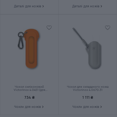
Тип випуску товару
Серійний
Деталі для ножів
Деталі для ножів
Країна збірки
Швейцарія
Термін гарантії
Довічна
Чохол силіконовий
Чохол для складаного ножа
Victorinox 4.0451 (для
Victorinox 4.0670.31
маленьких ножів Classic 58
мм)
734 ₴
1 111 ₴
Чохли для ножів
Чохли для ножів