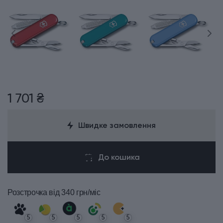
1 701 ₴
Швидке замовлення
До кошика
Розстрочка
від 340 грн/міс
5
5
5
5
5