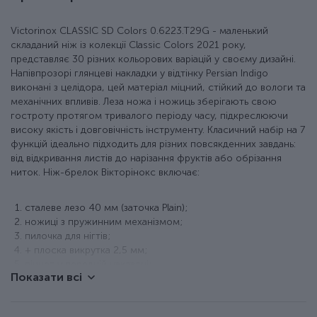
Victorinox CLASSIC SD Colors 0.6223.T29G - маленький
складаний ніж із колекції Classic Colors 2021 року,
представляє 30 різних кольорових варіацій у своєму дизайні.
Напівпрозорі глянцеві накладки у відтінку Persian Indigo
виконані з целідора, цей матеріал міцний, стійкий до вологи та
механічних впливів. Леза ножа і ножиць зберігають свою
гостроту протягом тривалого періоду часу, підкреслюючи
високу якість і довговічність інструменту. Класичний набір на 7
функцій ідеально підходить для різних повсякденних завдань:
від відкривання листів до нарізання фруктів або обрізання
ниток. Ніж-брелок Вікторінокс включає:
сталеве лезо 40 мм (заточка Plain);
ножиці з пружинним механізмом;
пилочка для нігтів;
+ плоска викрутка 2,5 мм;
пінцет у передній накладці;
Показати всі
пластикова зубочистка;
кільце для кріплення.