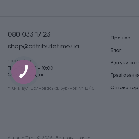
080 033 17 23
Про нас
shop@attributetime.ua
Блог
Час роботи:
Відгуки пок
Пн.-Пт.: 9:00 - 18:00
Сб.-Нд.: вихідні
Гравіюванн
Оптова торг
г. Київ, вул. Волноваська, будинок № 12/16
Attribute Time © 2026 | Всі права захищені