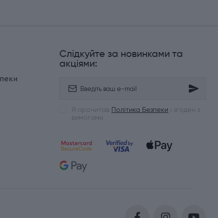
Слідкуйте за новинками та
и
акціями:
зпеки
Я прочитав
Політика Безпеки
і згоден з
вимогами