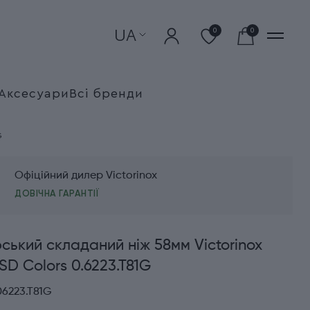
UA
0
0
Аксесуари
Всі бренди
G
Офіційний дилер Victorinox
ДОВІЧНА ГАРАНТІЇ
ький складаний ніж 58мм Victorinox
SD Colors 0.6223.T81G
06223.T81G