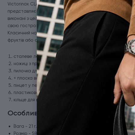
Victorinox CLASSIC SD Colors 0.6223.T81G - кишеньковий ніж
представляє 30 різних кольорових варіацій у своєму дизайн
виконані з целідора, цей матеріал міцний, стійкий до воло
свою гостроту протягом тривалого періоду часу, підкресл
Класичний набір на 7 функцій ідеально підходить для різних
фруктів або обрізання ниток. Складаний ніж Вікторінокс в
сталеве лезо 40 мм (заточка Plain);
ножиці з пружинним механізмом;
пилочка для нігтів;
+ плоска викрутка 2,5 мм;
пінцет у передній накладці;
пластикова зубочистка;
кільце для кріплення.
Особливості ножа Victorinox 0.6223.T
Вага - 21 г.
Розмір - 58 x 18 x 9 мм.