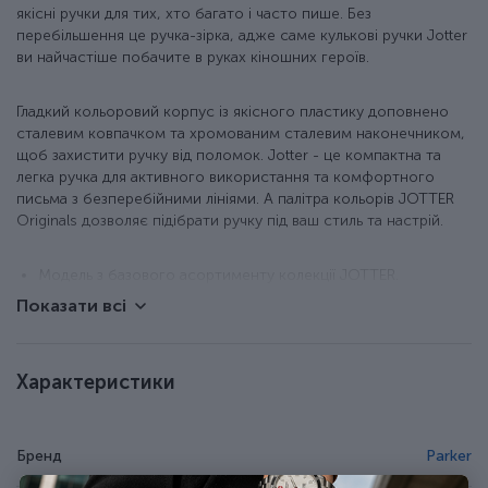
якісні ручки для тих, хто багато і часто пише. Без
перебільшення це ручка-зірка, адже саме кулькові ручки Jotter
ви найчастіше побачите в руках кіношних героїв.
Гладкий кольоровий корпус із якісного пластику доповнено
сталевим ковпачком та хромованим сталевим наконечником,
щоб захистити ручку від поломок. Jotter - це компактна та
легка ручка для активного використання та комфортного
письма з безперебійними лініями. А палітра кольорів JOTTER
Originals дозволяє підібрати ручку під ваш стиль та настрій.
Модель з базового асортименту колекції JOTTER.
Нижня частина корпусу з глянцевого пластику + ковпачок
Показати всі
із полірованої неіржавної сталі.
Фірмовий затискач у формі стріли з хромованим
оздобленням.
Характеристики
Класична активація стрижня натисканням кнопки.
У наборі оригінальний кульковий стрижень QuinkFlow з
синім чорнилом (запас чорнила розраховано на лінію
приблизно 3,5 км).
Бренд
Parker
Стрижень у ручці змінний, тому ручку ви