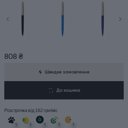
808 ₴
Швидке замовлення
До кошика
Розстрочка
від 162 грн/міс
5
5
5
5
5