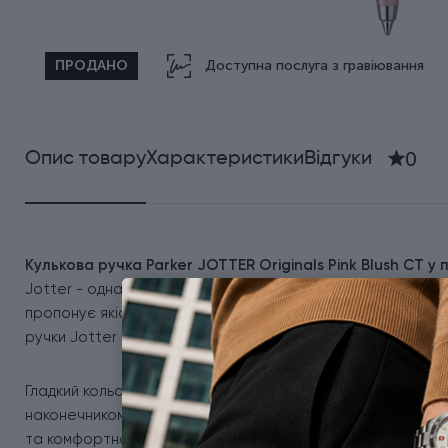
ПРОДАНО
Доступна послуга з гравіювання
0
Опис товару
Характеристики
Відгуки
Кулькова ручка Parker JOTTER Originals Pink Blush CT 
Jotter - одна з найпопулярніших та впізнаваніших колекц
пропонує якісні ручки для тих, хто багато і часто пише. 
ручки Jotter ви найчастіше побачите в руках кіношних ге
Гладкий кольоровий корпус із якісного пластику доповне
наконечником, щоб захистити ручку від поломок. Jotter -
та комфортного письма з безперебійними лініями. А палітр