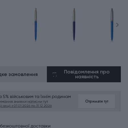
Повідомлення про
ке замовлення
наявність
 5% військовим та їхнім родинам
Отримати тут
римання знижки
натисни тут
ї акції з 01.01.2026 по 31.12.2026
 безкоштовної доставки