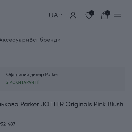
UA
0
0
Аксесуари
Всі бренди
Офіційний дилер Parker
2 РОКИ ГАРАНТІЇ
ькова Parker JOTTER Originals Pink Blush
932_487