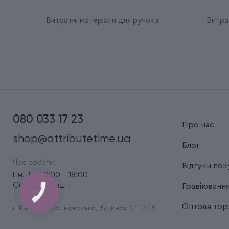
Витратні матеріали для ручок
Витра
080 033 17 23
Про нас
shop@attributetime.ua
Блог
Час роботи:
Відгуки пок
Пн.-Пт.: 9:00 - 18:00
Сб.-Нд.: вихідні
Гравіюванн
Оптова торг
г. Київ, вул. Волноваська, будинок № 12/16