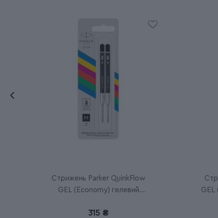
Стрижень Parker QuinkFlow
Стр
GEL (Economy) гелевий
GEL 
чорний M (2 шт)
315 ₴