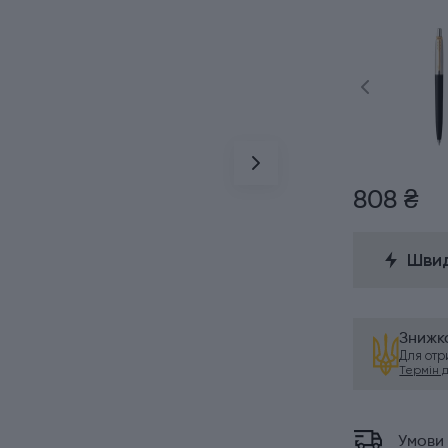
808 ₴
Швид
Знижка
Для от
Термін ді
Умови