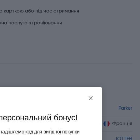
а карткою або під час отримання
на послуга з гравіювання
Характеристики
Бренд
Parker
персональний бонус!
Країна походження
Франція
надішлемо код для вигідної покупки
Серія
JOTTER