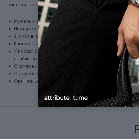
ваш стиль та настрій.
Модель з базового асортименту колекції JOTTER.
Нижня частина корпусу з глянцевого пластику + ковпачо
Фірмовий затискач у формі стріли з хромованим оздобл
Класична активація стрижня натисканням кнопки.
У наборі оригінальний кульковий стрижень QuinkFlow з
приблизно 3,5 км).
Стрижень у ручці змінний, тому ручку ви використовува
До ручки підходять кулькові та гелеві стрижні Parker.
Оригінальна подарункова коробка з сертифікатом.