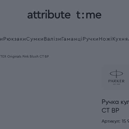
и
Рюкзаки
Сумки
Валізи
Гаманці
Ручки
Ножі
Кухня
TER Originals Pink Blush CT BP
Ручка кул
CT BP
Артикул:
15 