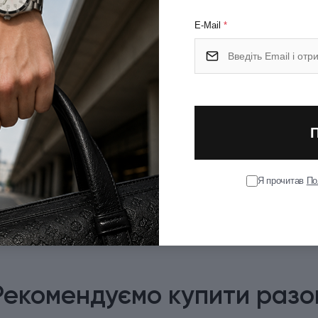
E-Mail
*
к із полірованої неіржавної сталі.
енням.
 синім чорнилом (запас чорнила розраховано на лінію
тимете багато років.
Я прочитав
По
Рекомендуємо купити разо