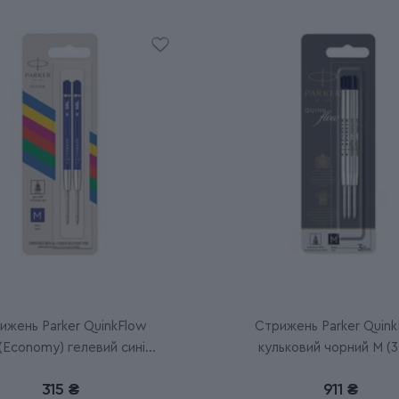
ижень Parker QuinkFlow
Стрижень Parker Quink
(Economy) гелевий синій
кульковий чорний M (3
М (2 шт)
315 ₴
911 ₴