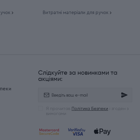
ручок
Витратні матеріали для ручок
Слідкуйте за новинками та
и
акціями:
зпеки
Я прочитав
Політика Безпеки
і згоден з
вимогами