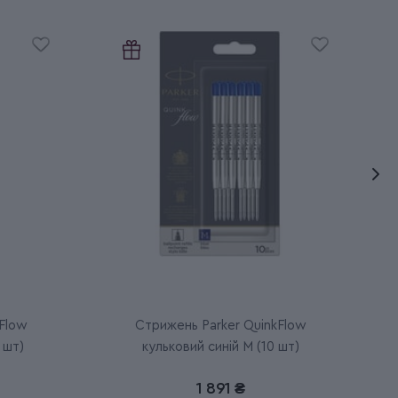
Flow
Стрижень Parker QuinkFlow
 шт)
кульковий синій M (10 шт)
1 891 ₴