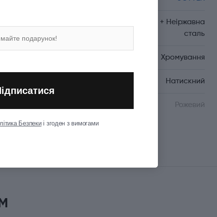
Матеріал корпуса
Пластик + Неіржавна
сталь
Матеріал оздоблення
Хромування
Механізм
Натискний
Підписатися
Колір корпуса
Рожевий
літика Безпеки
і згоден з вимогами
Показати всі
м