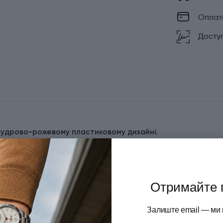
Оплат
Доступ
у пудрово-рожевому пластиковому дизайні.
ій бренду, створена для повсякденного письма. Серія
Без перебільшення це ручка-зірка, адже саме кулькові
роїв.
Отримайте 
но сталевим ковпачком та хромованим сталевим
 це компактна та легка ручка для активного використання
Залиште email — ми 
а кольорів JOTTER Originals дозволяє підібрати ручку під