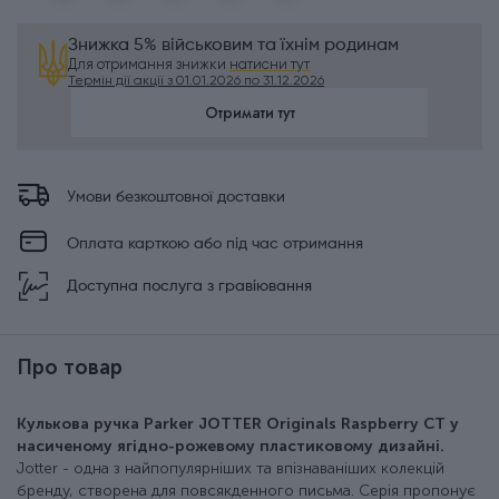
Знижка 5% військовим та їхнім родинам
Для отримання знижки
натисни тут
Термін дії акції з 01.01.2026 по 31.12.2026
Отримати тут
Умови безкоштовної доставки
Оплата карткою або під час отримання
Доступна послуга з гравіювання
Про товар
Кулькова ручка Parker JOTTER Originals Raspberry CT у
насиченому ягідно-рожевому пластиковому дизайні.
Jotter - одна з найпопулярніших та впізнаваніших колекцій
бренду, створена для повсякденного письма. Серія пропонує