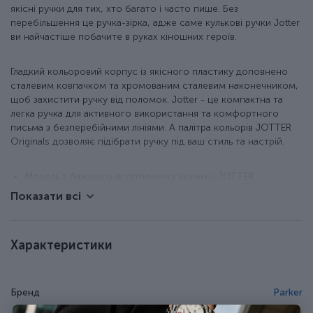
якісні ручки для тих, хто багато і часто пише. Без
перебільшення це ручка-зірка, адже саме кулькові ручки Jotter
ви найчастіше побачите в руках кіношних героїв.
Гладкий кольоровий корпус із якісного пластику доповнено
сталевим ковпачком та хромованим сталевим наконечником,
щоб захистити ручку від поломок. Jotter - це компактна та
легка ручка для активного використання та комфортного
письма з безперебійними лініями. А палітра кольорів JOTTER
Originals дозволяє підібрати ручку під ваш стиль та настрій.
Модель з базового асортименту колекції JOTTER.
Нижня частина корпусу з глянцевого пластику + ковпачок
Показати всі
із полірованої неіржавної сталі.
Фірмовий затискач у формі стріли з хромованим
оздобленням.
Характеристики
Класична активація стрижня натисканням кнопки.
У наборі оригінальний кульковий стрижень QuinkFlow з
синім чорнилом (запас чорнила розраховано на лінію
приблизно 3,5 км).
Бренд
Parker
Стрижень у ручці змінний, тому ручку ви