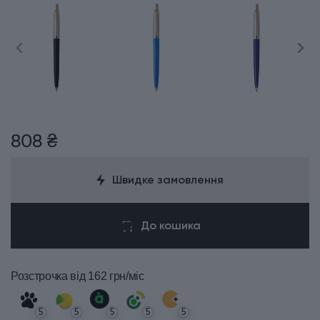
808 ₴
Швидке замовлення
До кошика
Розстрочка
від 162 грн/міс
5
5
5
5
5