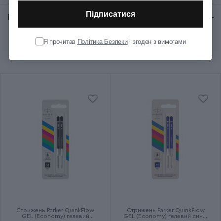
Підписатися
Відгуки:
★ 0 (0)
Колір корпуса
Металевий
Я прочитав
Політика Безпеки
і згоден з вимогами
Рекомендуємо купити разом
Колір ковпачка
Металевий
Колір оздоблення
Золотистий
Довжина (см)
12.8
Діаметр (см)
1
Колір чорнила
Синій
Ручка використовує кулькові
Додаткові характеристики
та гелеві стрижні
Стрижень Parker QuinkFlow
Стрижень Parker QuinkFlow
GEL (Economy) гелевий
GEL (Economy) гелевий синій