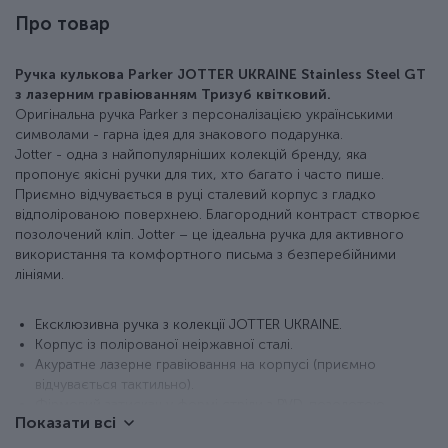
Про товар
Ручка кулькова Parker JOTTER UKRAINE Stainless Steel GT
з лазерним гравіюванням Тризуб квітковий.
Оригінальна ручка Parker з персоналізацією українськими
символами - гарна ідея для знакового подарунка.
Jotter - одна з найпопулярніших колекцій бренду, яка
пропонує якісні ручки для тих, хто багато і часто пише.
Приємно відчувається в руці сталевий корпус з гладко
відполірованою поверхнею. Благородний контраст створює
позолочений кліп. Jotter – це ідеальна ручка для активного
використання та комфортного письма з безперебійними
лініями.
Ексклюзивна ручка з колекції JOTTER UKRAINE.
Корпус із полірованої неіржавної сталі.
Акуратне лазерне гравіювання на корпусі (приємно
відчувається тактильно).
Фірмовий затискач у формі стріли з PVD-позолотою.
Показати всі
Класична активація стрижня натисканням кнопки.
У наборі оригінальний кульковий стрижень QuinkFlow з