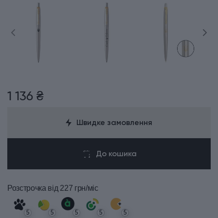
1 136 ₴
Швидке замовлення
До кошика
Розстрочка
від 227 грн/міс
5
5
5
5
5