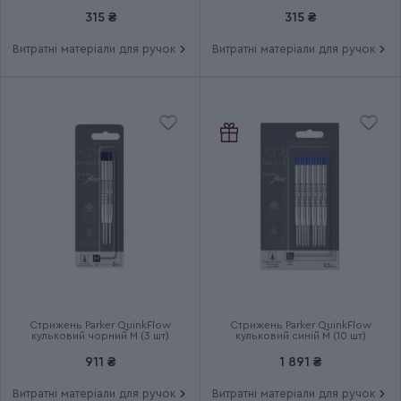
чорний M (2 шт)
М (2 шт)
Група
JOTTER UKRAINE
315 ₴
315 ₴
Витратні матеріали для ручок
Витратні матеріали для ручок
Тип випуску товару
Ексклюзивний
Термін гарантії
2 роки
Стрижень Parker QuinkFlow
Стрижень Parker QuinkFlow
кульковий чорний M (3 шт)
кульковий синій M (10 шт)
911 ₴
1 891 ₴
Витратні матеріали для ручок
Витратні матеріали для ручок