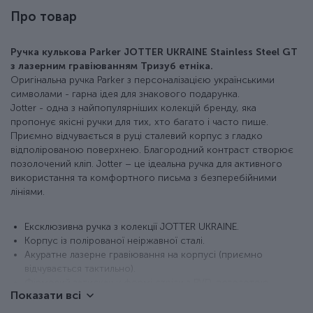
Про товар
Ручка кулькова Parker JOTTER UKRAINE Stainless Steel GT
з лазерним гравіюванням Тризуб етніка.
Оригінальна ручка Parker з персоналізацією українськими
символами - гарна ідея для знакового подарунка.
Jotter - одна з найпопулярніших колекцій бренду, яка
пропонує якісні ручки для тих, хто багато і часто пише.
Приємно відчувається в руці сталевий корпус з гладко
відполірованою поверхнею. Благородний контраст створює
позолочений кліп. Jotter – це ідеальна ручка для активного
використання та комфортного письма з безперебійними
лініями.
Ексклюзивна ручка з колекції JOTTER UKRAINE.
Корпус із полірованої неіржавної сталі.
Акуратне лазерне гравіювання на корпусі (приємно
відчувається тактильно).
Фірмовий затискач у формі стріли з PVD-позолотою.
Показати всі
Класична активація стрижня натисканням кнопки.
У наборі оригінальний кульковий стрижень QuinkFlow з