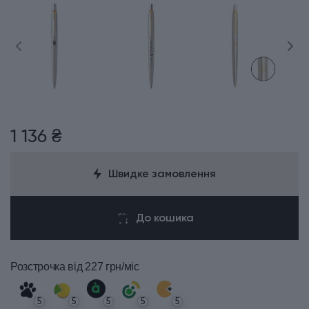
1 136 ₴
Швидке замовлення
До кошика
Розстрочка
від 227 грн/міс
5
5
5
5
5