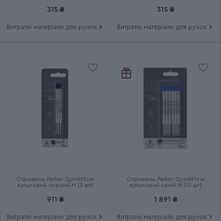
чорний M (2 шт)
М (2 шт)
Група
JOTTER UKRAINE
315 ₴
315 ₴
Витратні матеріали для ручок
Витратні матеріали для ручок
Тип випуску товару
Ексклюзивний
Термін гарантії
2 роки
Стрижень Parker QuinkFlow
Стрижень Parker QuinkFlow
кульковий чорний M (3 шт)
кульковий синій M (10 шт)
911 ₴
1 891 ₴
Витратні матеріали для ручок
Витратні матеріали для ручок