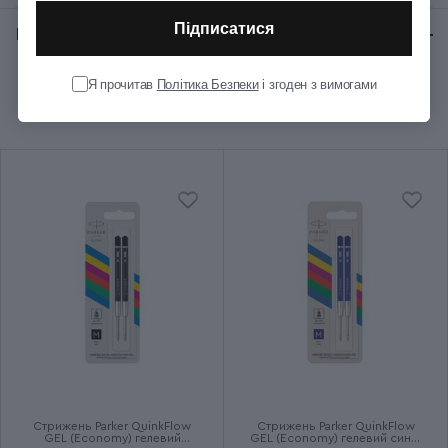
Підписатися
Відгуки:
★ 0 (0)
Колір корпуса
Металевий
Я прочитав
Політика Безпеки
і згоден з вимогами
Рекомендуємо купити разом
Колір ковпачка
Металевий
Колір оздоблення
Золотистий
Довжина (см)
12.8
Діаметр (см)
1
Колір чорнила
Синій
Ручка використовує кулькові
Додаткові характеристики
та гелеві стрижні
Стрижень Parker QuinkFlow
Стрижень Parker QuinkFlow
GEL (Economy) гелевий
GEL (Economy) гелевий синій