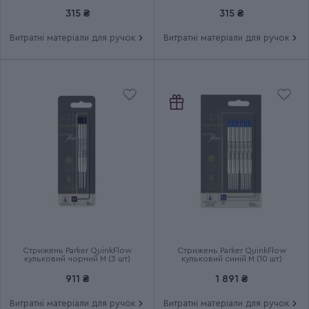
чорний M (2 шт)
М (2 шт)
Група
JOTTER UKRAINE
315 ₴
315 ₴
Витратні матеріали для ручок
Витратні матеріали для ручок
Тип випуску товару
Ексклюзивний
Термін гарантії
2 роки
Стрижень Parker QuinkFlow
Стрижень Parker QuinkFlow
кульковий чорний M (3 шт)
кульковий синій M (10 шт)
911 ₴
1 891 ₴
Витратні матеріали для ручок
Витратні матеріали для ручок