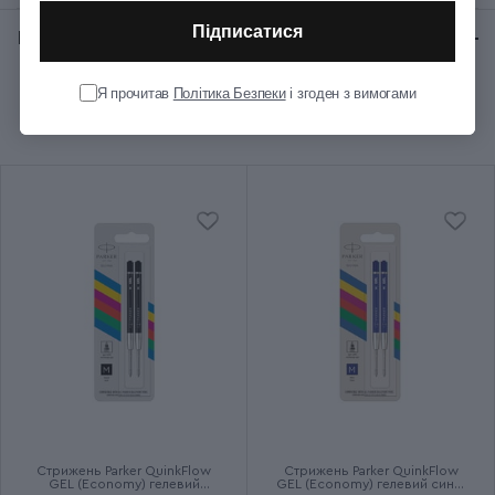
Підписатися
Відгуки:
★ 0 (0)
Колір корпуса
Металевий
Я прочитав
Політика Безпеки
і згоден з вимогами
Рекомендуємо купити разом
Колір ковпачка
Металевий
Колір оздоблення
Золотистий
Довжина (см)
12.8
Діаметр (см)
1
Колір чорнила
Синій
Ручка використовує кулькові
Додаткові характеристики
та гелеві стрижні
Стрижень Parker QuinkFlow
Стрижень Parker QuinkFlow
GEL (Economy) гелевий
GEL (Economy) гелевий синій