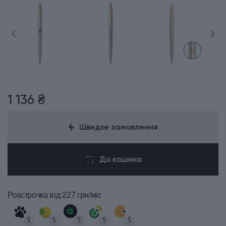
1 136 ₴
Швидке замовлення
До кошика
Розстрочка
від 227 грн/міс
5
5
5
5
5