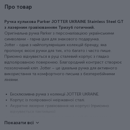
Про товар
Ручка кулькова Parker JOTTER UKRAINE Stainless Steel GT
з лазерним гравіюванням Тризуб готичний.
Оригінальна ручка Parker з персоналізацією українськими
символами - гарна ідея для знакового подарунка.
Jotter - одна з найпопулярніших колекцій бренду, яка
пропонує якісні ручки для тих, хто багато і часто пише.
Приємно відчувається в руці сталевий корпус з гладко
відполірованою поверхнею. Благородний контраст створює
позолочений кліп. Jotter – це ідеальна ручка для активного
використання та комфортного письма з безперебійними
лініями.
Ексклюзивна ручка з колекції JOTTER UKRAINE.
Корпус із полірованої неіржавної сталі.
Акуратне лазерне гравіювання на корпусі (приємно
відчувається тактильно).
Фірмовий затискач у формі стріли з PVD-позолотою.
Показати всі
Класична активація стрижня натисканням кнопки.
У наборі оригінальний кульковий стрижень QuinkFlow з