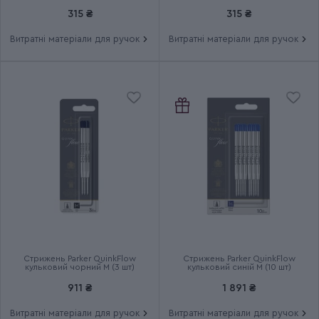
чорний M (2 шт)
М (2 шт)
Група
JOTTER UKRAINE
315 ₴
315 ₴
Витратні матеріали для ручок
Витратні матеріали для ручок
Тип випуску товару
Ексклюзивний
Термін гарантії
2 роки
Стрижень Parker QuinkFlow
Стрижень Parker QuinkFlow
кульковий чорний M (3 шт)
кульковий синій M (10 шт)
911 ₴
1 891 ₴
Витратні матеріали для ручок
Витратні матеріали для ручок