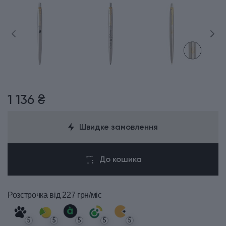
1 136 ₴
Швидке замовлення
До кошика
Розстрочка
від 227 грн/міс
5
5
5
5
5