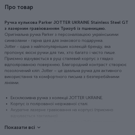
Про товар
Ручка кулькова Parker JOTTER UKRAINE Stainless Steel GT
з лазерним гравіюванням Тризуб із пшеницею.
Оригінальна ручка Parker з персоналізацією українськими
символами - гарна ідея для знакового подарунка.
Jotter - одна з найпопулярніших колекцій бренду, яка
пропонує якісні ручки для тих, хто багато і часто пише.
Приємно відчувається в руці сталевий корпус з гладко
відполірованою поверхнею. Благородний контраст створює
позолочений кліп. Jotter – це ідеальна ручка для активного
використання та комфортного письма з безперебійними
лініями.
Ексклюзивна ручка з колекції JOTTER UKRAINE.
Корпус із полірованої неіржавної сталі.
Акуратне лазерне гравіювання на корпусі (приємно
відчувається тактильно).
Фірмовий затискач у формі стріли з PVD-позолотою.
Показати всі
Класична активація стрижня натисканням кнопки.
У наборі оригінальний кульковий стрижень QuinkFlow з