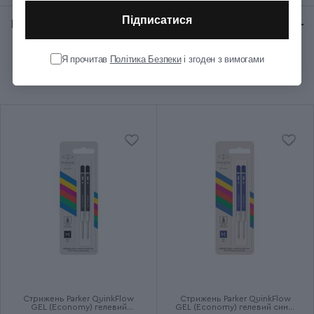
Підписатися
Відгуки:
★ 0 (0)
Колір корпуса
Металевий
Я прочитав
Політика Безпеки
і згоден з вимогами
Рекомендуємо купити разом
Колір ковпачка
Металевий
Колір оздоблення
Золотистий
Довжина (см)
12.8
Діаметр (см)
1
Колір чорнила
Синій
Ручка використовує кулькові
Додаткові характеристики
та гелеві стрижні
Стрижень Parker QuinkFlow
Стрижень Parker QuinkFlow
GEL (Economy) гелевий
GEL (Economy) гелевий синій